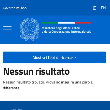
Salta al contenuto
IT
EN
Governo Italiano
Intestazione sito, social e menù
Ministero degli Affari Esteri
e della Cooperazione Internazionale
Ministero degli Affari Esteri e della Coo
Mostra i filtri di ricerca
Nessun risultato
Nessun risultato trovato. Prova ad inserire una parola
differente.