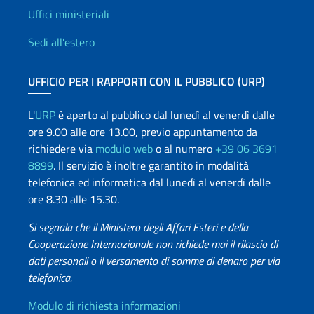
Uffici e Rete diplomatica
Uffici ministeriali
Sedi all'estero
UFFICIO PER I RAPPORTI CON IL PUBBLICO (URP)
L'
URP
è aperto al pubblico dal lunedì al venerdì dalle
ore 9.00 alle ore 13.00, previo appuntamento da
richiedere via
modulo web
o al numero
+39 06 3691
8899
. Il servizio è inoltre garantito in modalità
telefonica ed informatica dal lunedì al venerdì dalle
ore 8.30 alle 15.30.
Si segnala che il Ministero degli Affari Esteri e della
Cooperazione Internazionale non richiede mai il rilascio di
dati personali o il versamento di somme di denaro per via
telefonica.
Info utili
Modulo di richiesta informazioni