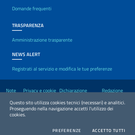
Domande frequenti
TRASPARENZA
Amministrazione trasparente
NEWS ALERT
Registrati al servizio e modifica le tue preferenze
Link Utili
Note
Privacy e cookie
Dichiarazione
Redazione
legali
policy
Accessibilità
Esteri
Questo sito utilizza cookies tecnici (necessari) e analitici.
Proseguendo nella navigazione accetti l'utilizzo dei
cookies.
2026 Copyright Ministero degli Affari Esteri e della Cooperazione
Internazionale
COOKIES
I CO
PREFERENZE
ACCETTO TUTTI