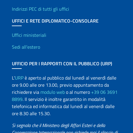
Indirizzi PEC di tutti gli uffici
UFFICI E RETE DIPLOMATICO-CONSOLARE
Uffici e Rete diplomatica
Uffici ministeriali
Sedi all'estero
UFFICIO PER I RAPPORTI CON IL PUBBLICO (URP)
L'
URP
è aperto al pubblico dal lunedì al venerdì dalle
ore 9.00 alle ore 13.00, previo appuntamento da
richiedere via
modulo web
o al numero
+39 06 3691
8899
. Il servizio è inoltre garantito in modalità
telefonica ed informatica dal lunedì al venerdì dalle
ore 8.30 alle 15.30.
Si segnala che il Ministero degli Affari Esteri e della
Cooperazione Internazionale non richiede mai il rilascio di