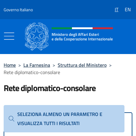
Salta al contenuto
IT
EN
Governo Italiano
Intestazione sito, social e menù
Ministero degli Affari Esteri
e della Cooperazione Internazionale
Ministero degli Affari Esteri e della Coo
Home
>
La Farnesina
>
Struttura del Ministero
>
Rete diplomatico-consolare
Rete diplomatico-consolare
SELEZIONA ALMENO UN PARAMETRO E
VISUALIZZA TUTTI I RISULTATI