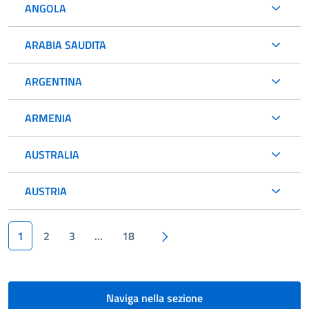
ANGOLA
ARABIA SAUDITA
ARGENTINA
ARMENIA
AUSTRALIA
AUSTRIA
Paginazione
Pagina succesiva
1
2
3
…
18
Naviga nella sezione