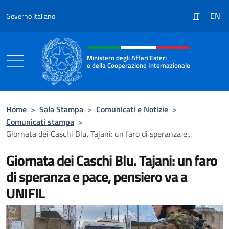
Salta al contenuto
IT
EN
Governo Italiano
Intestazione sito, social e menù
Ministero degli Affari Esteri
e della Cooperazione Internazionale
Ministero degli Affari Esteri e della Coo
Home
>
Sala Stampa
>
Comunicati e Notizie
>
Comunicati stampa
>
Giornata dei Caschi Blu. Tajani: un faro di speranza e...
Giornata dei Caschi Blu. Tajani: un faro
di speranza e pace, pensiero va a
UNIFIL