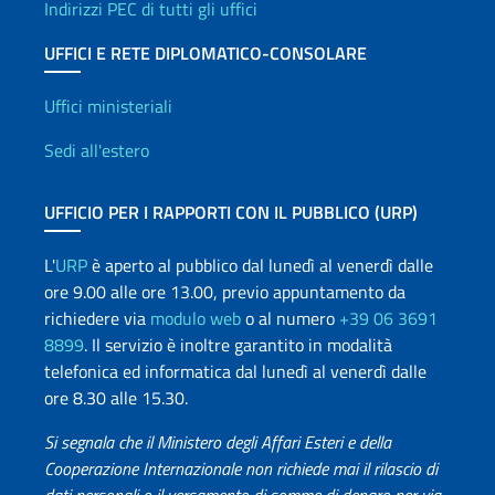
Indirizzi PEC di tutti gli uffici
UFFICI E RETE DIPLOMATICO-CONSOLARE
Uffici e Rete diplomatica
Uffici ministeriali
Sedi all'estero
UFFICIO PER I RAPPORTI CON IL PUBBLICO (URP)
L'
URP
è aperto al pubblico dal lunedì al venerdì dalle
ore 9.00 alle ore 13.00, previo appuntamento da
richiedere via
modulo web
o al numero
+39 06 3691
8899
. Il servizio è inoltre garantito in modalità
telefonica ed informatica dal lunedì al venerdì dalle
ore 8.30 alle 15.30.
Si segnala che il Ministero degli Affari Esteri e della
Cooperazione Internazionale non richiede mai il rilascio di
dati personali o il versamento di somme di denaro per via