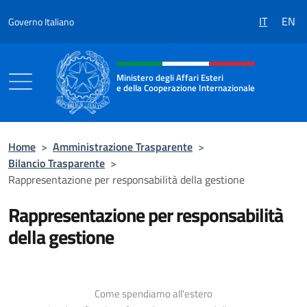
Salta al contenuto
IT
EN
Governo Italiano
Intestazione sito, social e menù
Ministero degli Affari Esteri
e della Cooperazione Internazionale
Ministero degli Affari Esteri e della Coo
Home
>
Amministrazione Trasparente
>
Bilancio Trasparente
>
Rappresentazione per responsabilità della gestione
Rappresentazione per responsabilità
della gestione
Come spendiamo all'estero