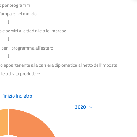
io per programmi
n Europa e nel mondo
￬
e servizi ai cittadini e alle imprese
￬
 per il programma all'estero
￬
o appartenente alla carriera diplomatica al netto dell'imposta
lle attività produttive
l'inizio
Indietro
2020