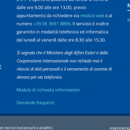
dalle ore 9.00 alle ore 13.00, previo
appuntamento da richiedere via
modulo web
o al
R
numero
+39 06 3691 8899
. Il servizio è inoltre
garantito in modalità telefonica ed informatica
dal lunedì al venerdì dalle ore 8.30 alle 15.30.
Si segnala che il Ministero degli Affari Esteri e della
Cooperazione Internazionale non richiede mai il
E
rilascio di dati personali o il versamento di somme di
denaro per via telefonica.
matica
Info utili
Modulo di richiesta informazioni
Domande frequenti
zione Accessibilità
Redazione Esteri
2026 Copyright Min
es tecnici (necessari) e analitici.
PREFEREN