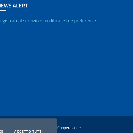
NEWS ALERT
egistrati al servizio e modifica le tue preferenze
istero degli Affari Esteri e della Cooperazione
COOKIES
I COOKIES
ZE
ACCETTO TUTTI