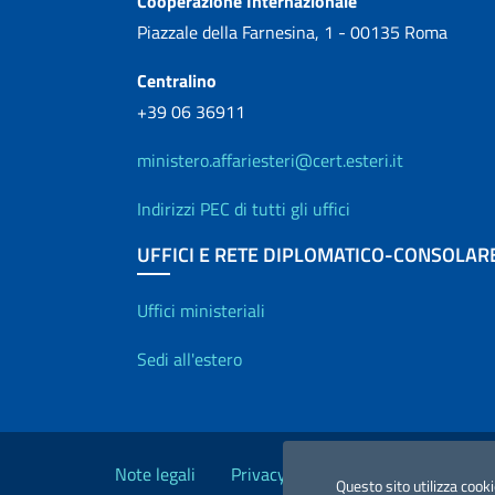
Cooperazione Internazionale
Piazzale della Farnesina, 1 - 00135 Roma
Centralino
+39 06 36911
ministero.affariesteri@cert.esteri.it
Indirizzi PEC di tutti gli uffici
UFFICI E RETE DIPLOMATICO-CONSOLAR
Uffici e Rete diplo
Uffici ministeriali
Sedi all'estero
Link Utili
Note legali
Privacy e cookie policy
Dichiara
Questo sito utilizza cooki