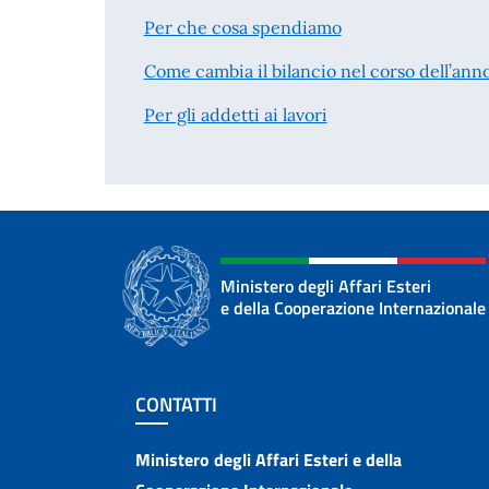
Per che cosa spendiamo
Come cambia il bilancio nel corso dell’ann
Per gli addetti ai lavori
Ministero degli Affari Esteri
e della Cooperazione Internazionale
Sezione footer
CONTATTI
Contatti
Ministero degli Affari Esteri e della