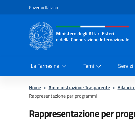
Salta al contenuto
Governo Italiano
Intestazione sito, social 
Ministero degli Affari Esteri
e della Cooperazione Internazionale
Ministero degli Affari Esteri e del
La Farnesina
Temi
Servizi
Home
>
Amministrazione Trasparente
>
Bilancio
Rappresentazione per programmi
Rappresentazione per pro