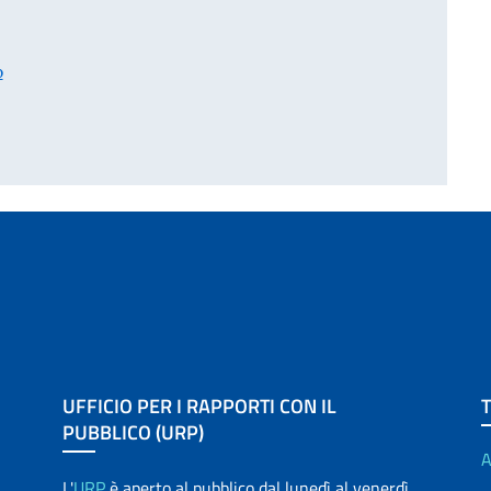
o
UFFICIO PER I RAPPORTI CON IL
PUBBLICO (URP)
A
L'
URP
è aperto al pubblico dal lunedì al venerdì