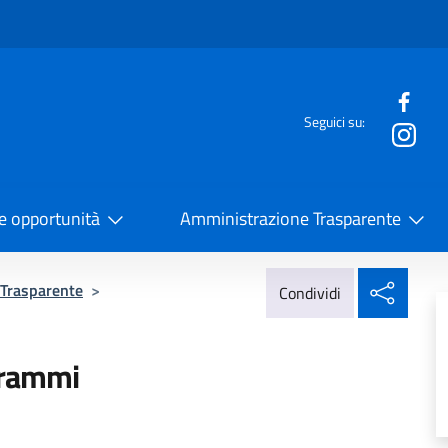
e menù
Seguici su:
la Cooperazione Internazionale
 e opportunità
Amministrazione Trasparente
Condi
 Trasparente
>
Condividi
grammi