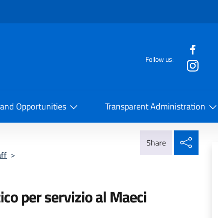
f the website
Follow us:
la Cooperazione Internazionale
 and Opportunities
Transparent Administration
Share
Share
ff
>
co per servizio al Maeci