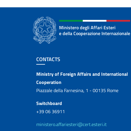
Ministero degli Affari Esteri
e della Cooperazione Internazionale
Footer section
CONTACTS
Contacts
Ministry of Foreign Affairs and International
Cooperation
Piazzale della Farnesina, 1 - 00135 Rome
Switchboard
+39 06 36911
ministero.affariesteri@cert.esteri.it