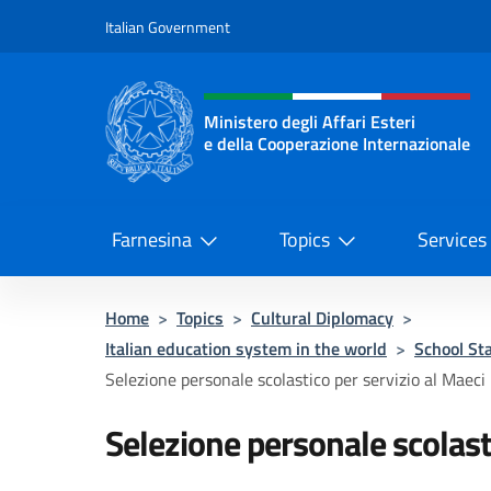
Go to content
Italian Government
Header, social and menu o
Ministero degli Affari Esteri
e della Cooperazione Internazionale
Ministero degli Affari Esteri e del
Farnesina
Topics
Services
Home
>
Topics
>
Cultural Diplomacy
>
Italian education system in the world
>
School Sta
Selezione personale scolastico per servizio al Maeci
Selezione personale scolasti