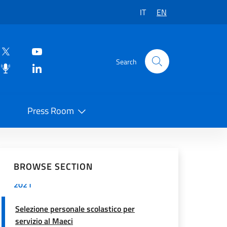
destinare all’estero
IT
EN
Trasferimenti del personale della scuola
in servizio all’estero a.s. 2021/22
Search
Formazione del personale
Graduatorie DS DOCENTI ATA
Press Room
Assegnazioni temporanee 2020-21
Personale Scolastico - nomine a.s. 2021-
 on Social Network
22
BROWSE SECTION
Personale Scolastico - Nomine 2020-
2021
Selezione personale scolastico per
servizio al Maeci