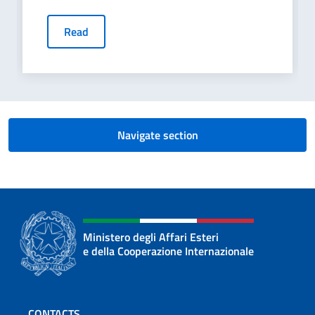
Read
Navigate section
Ministero degli Affari Esteri
e della Cooperazione Internazionale
Footer section
CONTACTS