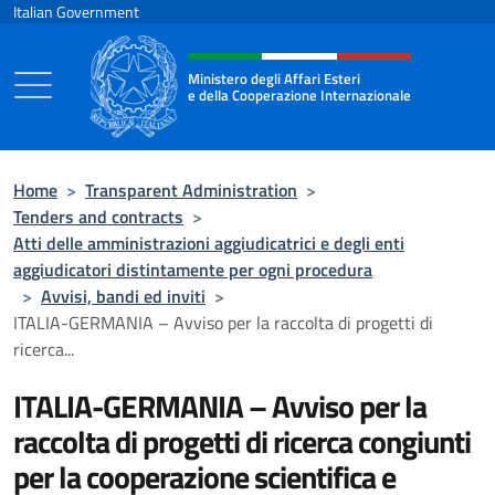
Go to content
Italian Government
Header, social and menu of the 
Ministero degli Affari Esteri
e della Cooperazione Internazionale
Ministero degli Affari Esteri e della Coo
Home
>
Transparent Administration
>
Tenders and contracts
>
Atti delle amministrazioni aggiudicatrici e degli enti
aggiudicatori distintamente per ogni procedura
>
Avvisi, bandi ed inviti
>
ITALIA-GERMANIA – Avviso per la raccolta di progetti di
ricerca...
ITALIA-GERMANIA – Avviso per la
raccolta di progetti di ricerca congiunti
per la cooperazione scientifica e