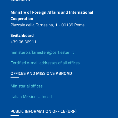
Contacts
Ministry of Foreign Affairs and International
Cooperation
Piazzale della Farnesina, 1 - 00135 Rome
Switchboard
+39 06 36911
ministero.affariesteri@cert.esteri.it
Certified e-mail addresses of all offices
OFFICES AND MISSIONS ABROAD
Offices and Diplomatic Netwo
Ministerial offices
Italian Missions abroad
PUBLIC INFORMATION OFFICE (URP)