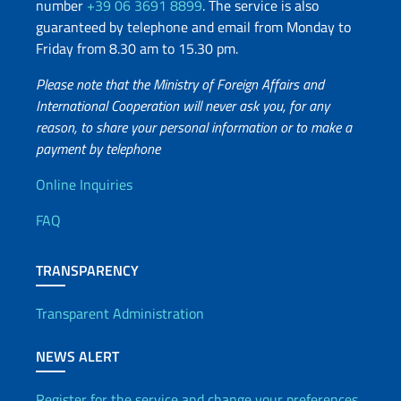
number
+39 06 3691 8899
. The service is also
guaranteed by telephone and email from Monday to
Friday from 8.30 am to 15.30 pm.
Please note that the Ministry of Foreign Affairs and
International Cooperation will never ask you, for any
reason, to share your personal information or to make a
payment by telephone
Useful info
Online Inquiries
FAQ
TRANSPARENCY
Transparent Administration
NEWS ALERT
Register for the service and change your preferences