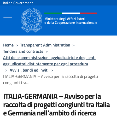
Go to content
Italian Government
Header, social and menu of the 
Ministero degli Affari Esteri
e della Cooperazione Internazionale
Ministero degli Affari Esteri e della Coo
Home
>
Transparent Administration
>
Tenders and contracts
>
Atti delle amministrazioni aggiudicatrici e degli enti
aggiudicatori distintamente per ogni procedura
>
Avvisi, bandi ed inviti
>
ITALIA-GERMANIA – Avviso per la raccolta di progetti
congiunti tra...
ITALIA-GERMANIA – Avviso per la
raccolta di progetti congiunti tra Italia
e Germania nell’ambito di ricerca