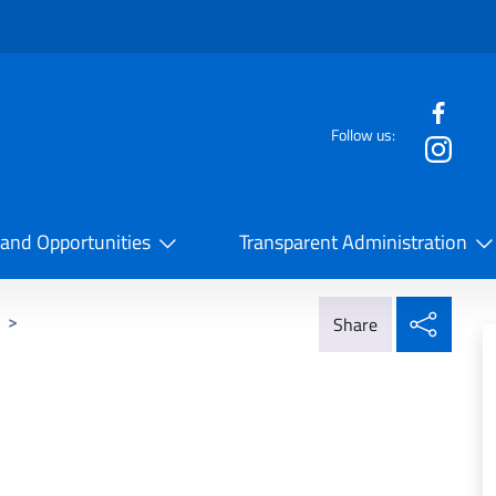
f the website
Follow us:
la Cooperazione Internazionale
 and Opportunities
Transparent Administration
Share
>
Share