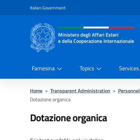
Go to content
Italian Government
Header, social and menu o
Ministero degli Affari Esteri
e della Cooperazione Internazionale
Ministero degli Affari Esteri e del
Farnesina
Topics
Services
Home
>
Transparent Administration
>
Personnel
Dotazione organica
Dotazione organica