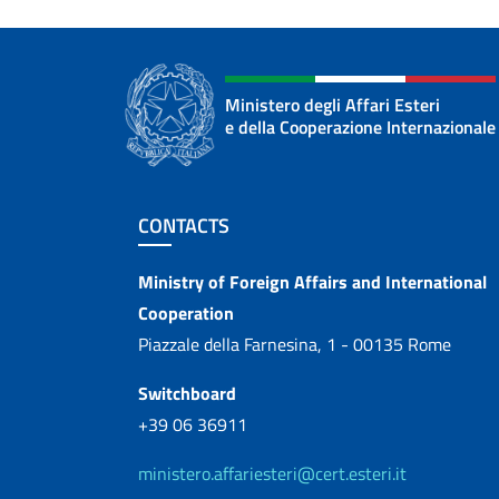
Ministero degli Affari Esteri
e della Cooperazione Internazionale
Footer section
CONTACTS
Contacts
Ministry of Foreign Affairs and International
Cooperation
Piazzale della Farnesina, 1 - 00135 Rome
Switchboard
+39 06 36911
ministero.affariesteri@cert.esteri.it