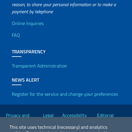
reason, to share your personal information or to make a
payment by telephone
Useful info
Online Inquiries
FAQ
TRANSPARENCY
Transparent Administration
NEWS ALERT
Register for the service and change your preferences
Useful links
Privacy and
Legal
Accessibility
Editorial
Cookie Policy
notices
Statement
Committee
This site uses technical (necessary) and analytics