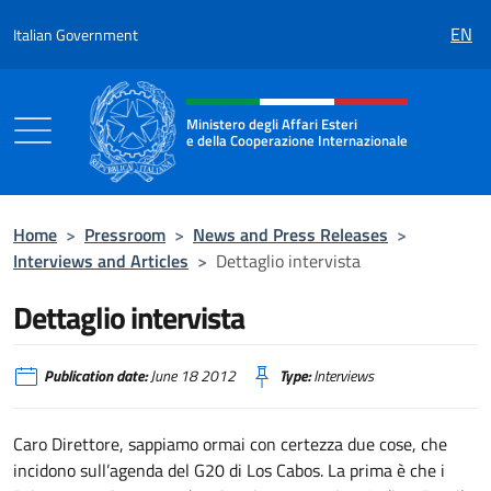
Go to content
EN
Italian Government
Header, social and menu of the 
Ministero degli Affari Esteri
e della Cooperazione Internazionale
Ministero degli Affari Esteri e della Coo
Home
>
Pressroom
>
News and Press Releases
>
Interviews and Articles
>
Dettaglio intervista
Dettaglio intervista
Publication date:
June 18 2012
Type:
Interviews
Caro Direttore, sappiamo ormai con certezza due cose, che
incidono sull’agenda del G20 di Los Cabos. La prima è che i