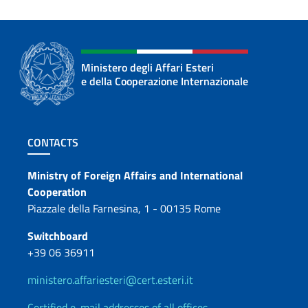
Ministero degli Affari Esteri
e della Cooperazione Internazionale
Footer section
CONTACTS
Contacts
Ministry of Foreign Affairs and International
Cooperation
Piazzale della Farnesina, 1 - 00135 Rome
Switchboard
+39 06 36911
ministero.affariesteri@cert.esteri.it
Certified e-mail addresses of all offices