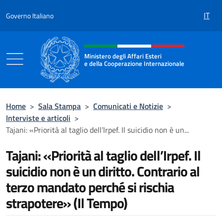
Salta al contenuto
IT
Governo Italiano
Intestazione sito, social e menù
Ministero degli Affari Esteri
e della Cooperazione Internazionale
Ministero degli Affari Esteri e della Coo
Home
>
Sala Stampa
>
Comunicati e Notizie
>
Interviste e articoli
>
Tajani: «Priorità al taglio dell’Irpef. Il suicidio non è un...
Tajani: «Priorità al taglio dell’Irpef. Il
suicidio non è un diritto. Contrario al
terzo mandato perché si rischia
strapotere» (Il Tempo)