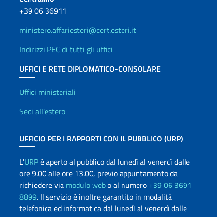
+39 06 36911
ministero.affariesteri@cert.esteri.it
Indirizzi PEC di tutti gli uffici
UFFICI E RETE DIPLOMATICO-CONSOLARE
Uffici e Rete diplomatica
Uffici ministeriali
Sedi all'estero
UFFICIO PER I RAPPORTI CON IL PUBBLICO (URP)
L'
URP
è aperto al pubblico dal lunedì al venerdì dalle
ore 9.00 alle ore 13.00, previo appuntamento da
richiedere via
modulo web
o al numero
+39 06 3691
8899
. Il servizio è inoltre garantito in modalità
telefonica ed informatica dal lunedì al venerdì dalle