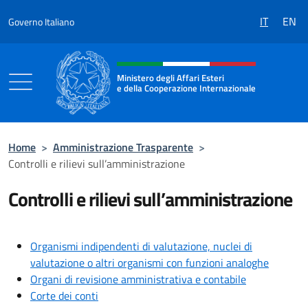
Salta al contenuto
IT
EN
Governo Italiano
Intestazione sito, social e menù
Ministero degli Affari Esteri
e della Cooperazione Internazionale
Ministero degli Affari Esteri e della Coo
Home
>
Amministrazione Trasparente
>
Controlli e rilievi sull’amministrazione
Controlli e rilievi sull’amministrazione
Organismi indipendenti di valutazione, nuclei di
valutazione o altri organismi con funzioni analoghe
Organi di revisione amministrativa e contabile
Corte dei conti