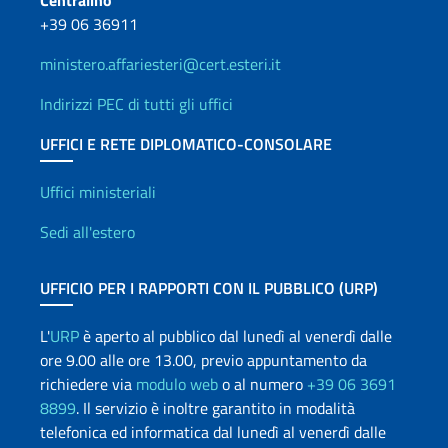
Centralino
+39 06 36911
ministero.affariesteri@cert.esteri.it
Indirizzi PEC di tutti gli uffici
UFFICI E RETE DIPLOMATICO-CONSOLARE
Uffici e Rete diplomatica
Uffici ministeriali
Sedi all'estero
UFFICIO PER I RAPPORTI CON IL PUBBLICO (URP)
L'
URP
è aperto al pubblico dal lunedì al venerdì dalle
ore 9.00 alle ore 13.00, previo appuntamento da
richiedere via
modulo web
o al numero
+39 06 3691
8899
. Il servizio è inoltre garantito in modalità
telefonica ed informatica dal lunedì al venerdì dalle