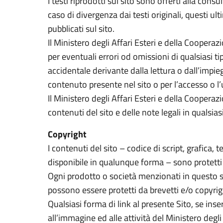
I testi riprodotti sul sito sono offerti alla con
caso di divergenza dai testi originali, questi u
pubblicati sul sito.
Il Ministero degli Affari Esteri e della Cooper
per eventuali errori od omissioni di qualsiasi t
accidentale derivante dalla lettura o dall’impie
contenuto presente nel sito o per l’accesso o l’u
Il Ministero degli Affari Esteri e della Cooperazi
contenuti del sito e delle note legali in quals
Copyright
I contenuti del sito – codice di script, grafica, 
disponibile in qualunque forma – sono protetti 
Ogni prodotto o società menzionati in questo sit
possono essere protetti da brevetti e/o copyrigh
Qualsiasi forma di link al presente Sito, se ins
all’immagine ed alle attività del Ministero degl