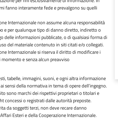
sultazione per fini esclusivamente di informazione. In
ltimi fanno interamente fede e prevalgono su quelli
azione Internazionale non assume alcuna responsabilità
ipo e per qualunque tipo di danno diretto, indiretto o
go delle informazioni pubblicate, o di qualsiasi forma di
so del materiale contenuto in siti citati e/o collegati.
one Internazionale si riserva il diritto di modificare i
iasi momento e senza alcun preavviso
testi, tabelle, immagini, suoni, e ogni altra informazione
ai sensi della normativa in tema di opere dell’ingegno.
o sono marchi dei rispettivi proprietari o titolari e
t concessi o registrati dalle autorità preposte.
erita da soggetti terzi, non deve recare danno
i Affari Esteri e della Cooperazione Internazionale.