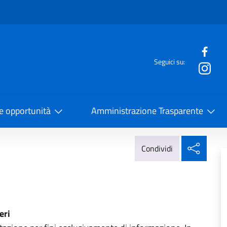
e menù
Seguici su:
la Cooperazione Internazionale
 e opportunità
Amministrazione Trasparente
Condi
Condividi
eri