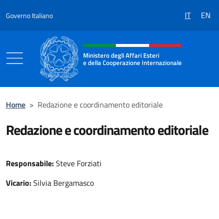
Salta al contenuto
IT
EN
Governo Italiano
Intestazione sito, social e menù
Ministero degli Affari Esteri
e della Cooperazione Internazionale
Ministero degli Affari Esteri e della Coo
Home
>
Redazione e coordinamento editoriale
Redazione e coordinamento editoriale
Responsabile:
Steve Forziati
Vicario:
Silvia Bergamasco