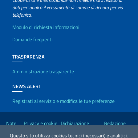
Cooperazione Internazionale non richiede mai il rilascio di
dati personali o il versamento di somme di denaro per via
telefonica.
Info utili
Modulo di richiesta informazioni
Domande frequenti
TRASPARENZA
Amministrazione trasparente
NEWS ALERT
Registrati al servizio e modifica le tue preferenze
Link Utili
Note
Privacy e cookie
Dichiarazione
Redazione
legali
policy
Accessibilità
Esteri
Questo sito utilizza cookies tecnici (necessari) e analitici.