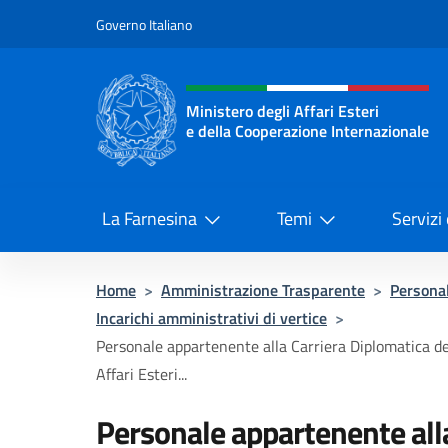
Salta al contenuto
Governo Italiano
Intestazione sito, social 
Ministero degli Affari Esteri
e della Cooperazione Internazionale
Ministero degli Affari Esteri e del
La Farnesina
Temi
Servizi
Home
>
Amministrazione Trasparente
>
Persona
Incarichi amministrativi di vertice
>
Personale appartenente alla Carriera Diplomatica de
Affari Esteri...
Personale appartenente alla