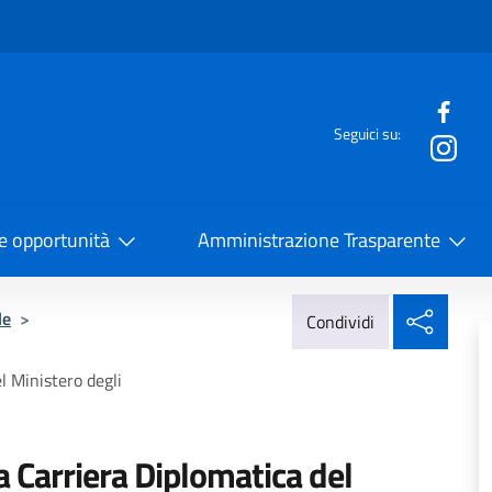
e menù
Seguici su:
la Cooperazione Internazionale
 e opportunità
Amministrazione Trasparente
Condi
le
>
Condividi
l Ministero degli
 Carriera Diplomatica del