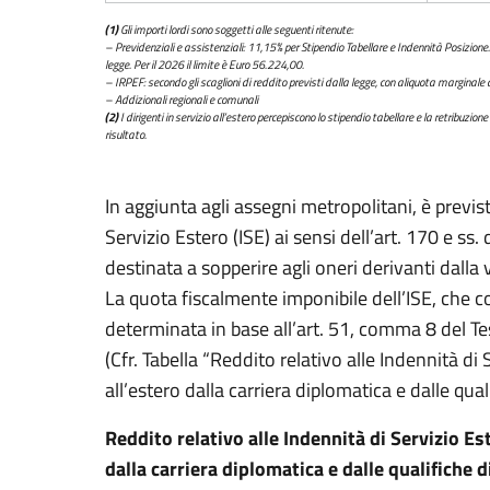
(1)
Gli importi lordi sono soggetti alle seguenti ritenute:
– Previdenziali e assistenziali: 11,15% per Stipendio Tabellare e Indennità Posizione.
legge. Per il 2026 il limite è Euro 56.224,00.
– IRPEF: secondo gli scaglioni di reddito previsti dalla legge, con aliquota marginale 
– Addizionali regionali e comunali
(2)
I dirigenti in servizio all’estero percepiscono lo stipendio tabellare e la retribuzion
risultato.
In aggiunta agli assegni metropolitani, è previ
Servizio Estero (ISE) ai sensi dell’art. 170 e s
destinata a sopperire agli oneri derivanti dalla v
La quota fiscalmente imponibile dell’ISE, che con
determinata in base all’art. 51, comma 8 del T
(Cfr. Tabella “Reddito relativo alle Indennità di 
all’estero dalla carriera diplomatica e dalle qual
Reddito relativo alle Indennità di Servizio Est
dalla carriera diplomatica e dalle qualifiche d