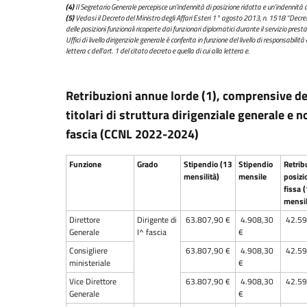
(4)
Il Segretario Generale percepisce un’indennità di posizione ridotta e un’indennità di 
(5)
Vedasi il Decreto del Ministro degli Affari Esteri 1° agosto 2013, n. 1518 “Decr
delle posizioni funzionali ricoperte dai funzionari diplomatici durante il servizio presta
Uffici di livello dirigenziale generale è conferita in funzione del livello di responsabili
lettera c dell’art. 1 del citato decreto e quella di cui alla lettera e.
Retribuzioni annue lorde (1), comprensive del
titolari di struttura dirigenziale generale e n
fascia (CCNL 2022-2024)
Funzione
Grado
Stipendio (13
Stipendio
Retrib
mensilità)
mensile
posizi
fissa 
mensil
Direttore
Dirigente di
63.807,90 €
4.908,30
42.59
Generale
I^ fascia
€
Consigliere
63.807,90 €
4.908,30
42.59
ministeriale
€
Vice Direttore
63.807,90 €
4.908,30
42.59
Generale
€