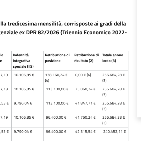
la tredicesima mensilità, corrisposte ai gradi della
irigenziale ex DPR 82/2026 (Triennio Economico 2022-
io
Indennità
Retribuzione di
Retribuzione di
Totale annuo
re
Integrativa
posizione
risultato (2)
lordo (3)
speciale (IIS)
7,19
10.106,85 €
138.160,24 €
0,00 € (4)
256.684,28 €
(4)
(3)
7,19
10.106,85 €
113.100,00 €
25.060,24 €
256.684,28 €
(3)
,53 €
9.790,04 €
113.100,00 €
41.847,71 €
256.684,28 €
(3)
7,19
10.106,85 €
96.400,00 €
41.760,24 €
256.684,28 €
(3)
,53 €
9.790,04 €
96.400,00 €
42.315,54 €
240.452,11 €