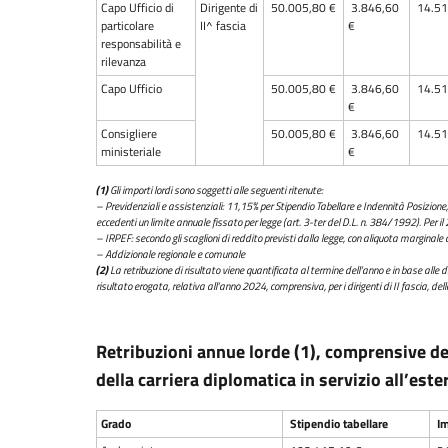
Capo Ufficio di
Dirigente di
50.005,80 €
3.846,60
14.51
particolare
II^ fascia
€
responsabilità e
rilevanza
Capo Ufficio
50.005,80 €
3.846,60
14.51
€
Consigliere
50.005,80 €
3.846,60
14.51
ministeriale
€
(1)
Gli importi lordi sono soggetti alle seguenti ritenute:
– Previdenziali e assistenziali: 11,15% per Stipendio Tabellare e Indennità Posizione,
eccedenti un limite annuale fissato per legge (art. 3-ter del D.L. n. 384/1992). Per il
– IRPEF: secondo gli scaglioni di reddito previsti dalla legge, con aliquota marginale 
– Addizionale regionale e comunale
(2)
La retribuzione di risultato viene quantificata al termine dell’anno e in base alle di
risultato erogata, relativa all’anno 2024, comprensiva, per i dirigenti di II fascia, d
Retribuzioni annue lorde (1), comprensive del
della carriera diplomatica in servizio all’este
Grado
Stipendio tabellare
Im