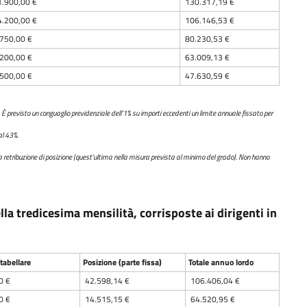
.900,00 €
130.317,19 €
.200,00 €
106.146,53 €
750,00 €
80.230,53 €
200,00 €
63.009,13 €
500,00 €
47.630,59 €
 È previsto un conguaglio previdenziale dell’1% su importi eccedenti un limite annuale fissato per
al 43%.
e la retribuzione di posizione (quest’ultima nella misura prevista al minimo del grado). Non hanno
la tredicesima mensilità, corrisposte ai dirigenti in
tabellare
Posizione (parte fissa)
Totale annuo lordo
0 €
42.598,14 €
106.406,04 €
0 €
14.515,15 €
64.520,95 €