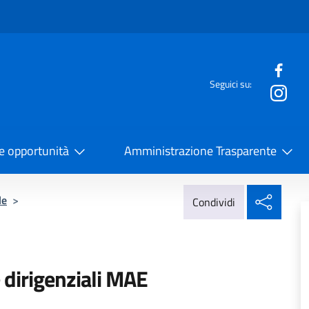
e menù
Seguici su:
la Cooperazione Internazionale
 e opportunità
Amministrazione Trasparente
Condi
le
>
Condividi
 dirigenziali MAE