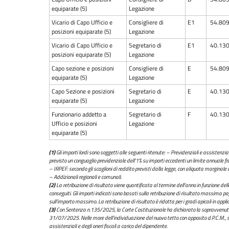
equiparate (5)
Legazione
Vicario di Capo Ufficio e
Consigliere di
E1
54.809
posizioni equiparate (5)
Legazione
Vicario di Capo Ufficio e
Segretario di
E1
40.130
posizioni equiparate (5)
Legazione
Capo sezione e posizioni
Consigliere di
E
54.809
equiparate (5)
Legazione
Capo Sezione e posizioni
Segretario di
E
40.130
equiparate (5)
Legazione
Funzionario addetto a
Segretario di
F
40.130
Ufficio e posizioni
Legazione
equiparate (5)
(1)
Gli importi lordi sono soggetti alle seguenti ritenute: – Previdenziali e assistenzi
previsto un conguaglio previdenziale dell’1% su importi eccedenti un limite annuale fis
– IRPEF: secondo gli scaglioni di reddito previsti dalla legge, con aliquota marginale 
– Addizionali regionali e comunali.
(2)
La retribuzione di risultato viene quantificata al termine dell’anno in funzione della 
conseguiti. Gli importi indicati sono basati sulla retribuzione di risultato massima p
sull’importo massimo. La retribuzione di risultato è ridotta per i gradi apicali in appli
(3)
Con Sentenza n.135/2025, la Corte Costituzionale ha dichiarato la sopravvenuta i
31/07/2025. Nelle more dell’individuazione del nuovo tetto con apposito d.P.C.M., si ri
assistenziali e degli oneri fiscali a carico del dipendente.