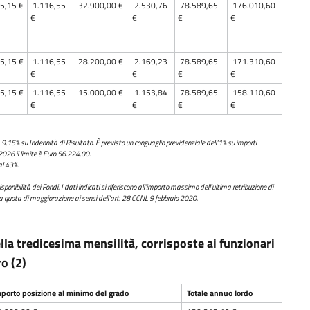
5,15 €
1.116,55
32.900,00 €
2.530,76
78.589,65
176.010,60
€
€
€
€
5,15 €
1.116,55
28.200,00 €
2.169,23
78.589,65
171.310,60
€
€
€
€
5,15 €
1.116,55
15.000,00 €
1.153,84
78.589,65
158.110,60
€
€
€
€
 9,15% su Indennità di Risultato. È previsto un conguaglio previdenziale dell’1% su importi
 2026 il limite è Euro 56.224,00.
al 43%.
sponibilità dei Fondi. I dati indicati si riferiscono all’importo massimo dell’ultima retribuzione di
ella quota di maggiorazione ai sensi dell’art. 28 CCNL 9 febbraio 2020.
la tredicesima mensilità, corrisposte ai funzionari
ro (2)
porto posizione al minimo del grado
Totale annuo lordo