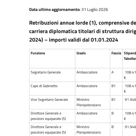
Data ultimo aggiornamento:
31 Luglio 2026
Retribuzioni annue lorde (1), comprensive del
carriera diplomatica titolari di struttura d
2024) – importi validi dal 01.01.2024
Funzione
Grado
Fascia
Stipend
Tabella
Segretario Generale
Ambasciatore
A
108.41
€
Capo di Gabinetto
Ambasciatore
B1
108.41
€
Vice Segretario Generale
Ministro
B1
91.946
Plenipotenziario
Direttore Generale e
Ambasciatore
B
108.41
posizioni equiparate (5)
€
Direttore Generale e
Ministro
B
91.946
posizioni equiparate (5)
Plenipotenziario