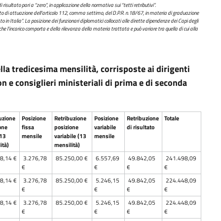
risultato pari a “zero”, in applicazione della normativa sui “tetti retributivi”.
eto di attuazione dell’articolo 112, comma settimo, del D.P.R. n.18/67, in materia di graduazione
to in Italia”. La posizione dei funzionari diplomatici collocati alle dirette dipendenze dei Capi degli
tà che l’incarico comporta e della rilevanza della materia trattata e può variare tra quella di cui alla
la tredicesima mensilità, corrisposte ai dirigenti
on e consiglieri ministeriali di prima e di seconda
uzione
Posizione
Retribuzione
Posizione
Retribuzione
Totale
one
fissa
posizione
variabile
di risultato
(13
mensile
variabile (13
mensile
ità)
mensilità)
8,14 €
3.276,78
85.250,00 €
6.557,69
49.842,05
241.498,09
€
€
€
€
8,14 €
3.276,78
85.250,00 €
5.246,15
49.842,05
224.448,09
€
€
€
€
8,14 €
3.276,78
85.250,00 €
5.246,15
49.842,05
224.448,09
€
€
€
€