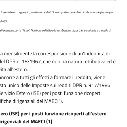
 È previsto un conguaglio previdenziale dell’1% su importi eccedenti un limite annuale fissato per
al 43%.
e di posizione parte “fissa”. Non hanno diritto alla retribuzione di posizione variabile e a quella di
sta mensilmente la corresponsione di un’Indennità di
s. del DPR n. 18/1967, che non ha natura retributiva ed è
ita all’estero.
corre a tutti gli effetti a formare il reddito, viene
esto unico delle Imposte sui redditi DPR n. 917/1986
Servizio Estero (ISE) per i posti funzione ricoperti
ifiche dirigenziali del MAECI”).
ero (ISE) per i posti funzione ricoperti all’estero
irigenziali del MAECI (1)