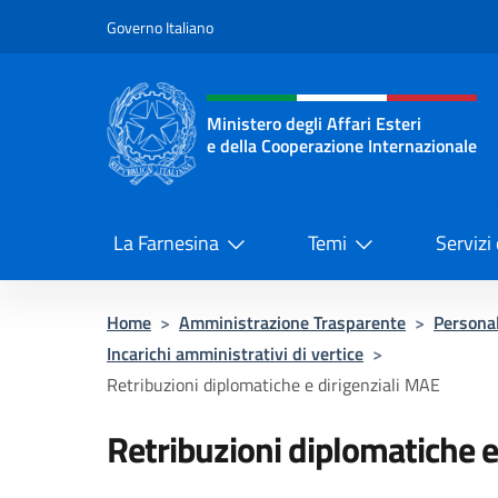
Salta al contenuto
Governo Italiano
Intestazione sito, social 
Ministero degli Affari Esteri
e della Cooperazione Internazionale
Ministero degli Affari Esteri e del
La Farnesina
Temi
Servizi
Home
>
Amministrazione Trasparente
>
Persona
Incarichi amministrativi di vertice
>
Retribuzioni diplomatiche e dirigenziali MAE
Retribuzioni diplomatiche e