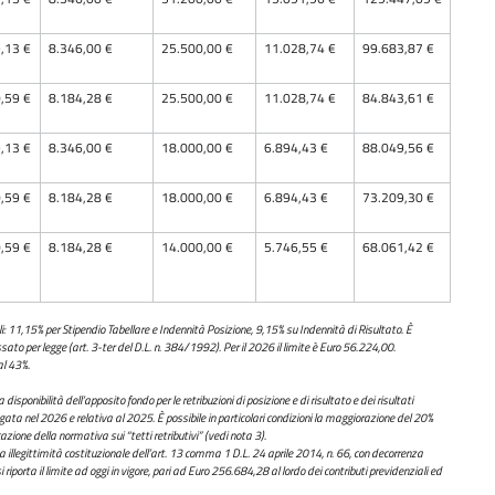
,13 €
8.346,00 €
25.500,00 €
11.028,74 €
99.683,87 €
,59 €
8.184,28 €
25.500,00 €
11.028,74 €
84.843,61 €
,13 €
8.346,00 €
18.000,00 €
6.894,43 €
88.049,56 €
,59 €
8.184,28 €
18.000,00 €
6.894,43 €
73.209,30 €
,59 €
8.184,28 €
14.000,00 €
5.746,55 €
68.061,42 €
ali: 11,15% per Stipendio Tabellare e Indennità Posizione, 9,15% su Indennità di Risultato. È
sato per legge (art. 3-ter del D.L. n. 384/1992). Per il 2026 il limite è Euro 56.224,00.
al 43%.
disponibilità dell’apposito fondo per le retribuzioni di posizione e di risultato e dei risultati
agata nel 2026 e relativa al 2025. È possibile in particolari condizioni la maggiorazione del 20%
cazione della normativa sui “tetti retributivi” (vedi nota 3).
llegittimità costituzionale dell’art. 13 comma 1 D.L. 24 aprile 2014, n. 66, con decorrenza
porta il limite ad oggi in vigore, pari ad Euro 256.684,28 al lordo dei contributi previdenziali ed