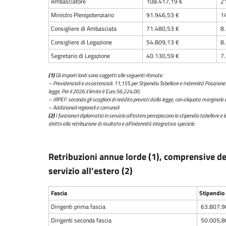
Ambasciatore
108.417,19 €
21
Ministro Plenipotenziario
91.946,53 €
14
Consigliere di Ambasciata
71.480,53 €
8.
Consigliere di Legazione
54.809,13 €
8.
Segretario di Legazione
40.130,59 €
7.
(1)
Gli importi lordi sono soggetti alle seguenti ritenute:
– Previdenziali e assistenziali: 11,15% per Stipendio Tabellare e Indennità Posizione.
legge. Per il 2026 il limite è Euro 56.224,00.
– IRPEF: secondo gli scaglioni di reddito previsti dalla legge, con aliquota marginale 
– Addizionali regionali e comunali
(2)
I funzionari diplomatici in servizio all’estero percepiscono lo stipendio tabellare 
diritto alla retribuzione di risultato e all’indennità integrativa speciale.
Retribuzioni annue lorde (1), comprensive del
servizio all’estero (2)
Fascia
Stipendio 
Dirigenti prima fascia
63.807,9
Dirigenti seconda fascia
50.005,8