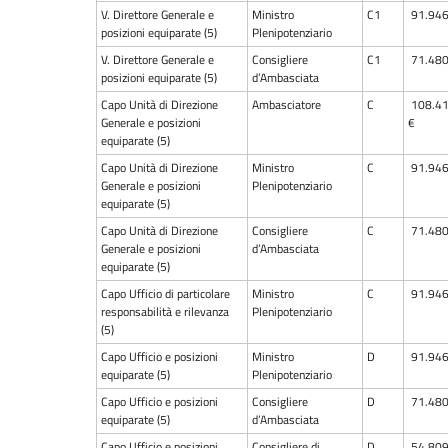
V. Direttore Generale e
Ministro
C1
91.946
posizioni equiparate (5)
Plenipotenziario
V. Direttore Generale e
Consigliere
C1
71.480
posizioni equiparate (5)
d’Ambasciata
Capo Unità di Direzione
Ambasciatore
C
108.41
Generale e posizioni
€
equiparate (5)
Capo Unità di Direzione
Ministro
C
91.946
Generale e posizioni
Plenipotenziario
equiparate (5)
Capo Unità di Direzione
Consigliere
C
71.480
Generale e posizioni
d’Ambasciata
equiparate (5)
Capo Ufficio di particolare
Ministro
C
91.946
responsabilità e rilevanza
Plenipotenziario
(5)
Capo Ufficio e posizioni
Ministro
D
91.946
equiparate (5)
Plenipotenziario
Capo Ufficio e posizioni
Consigliere
D
71.480
equiparate (5)
d’Ambasciata
Capo Ufficio e posizioni
Consigliere di
D
54.809