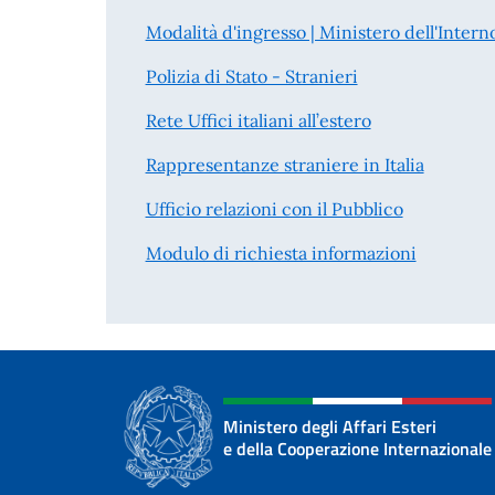
Modalità d'ingresso | Ministero dell'Intern
Polizia di Stato - Stranieri
Rete Uffici italiani all’estero
Rappresentanze straniere in Italia
Ufficio relazioni con il Pubblico
Modulo di richiesta informazioni
Ministero degli Affari Esteri
e della Cooperazione Internazionale