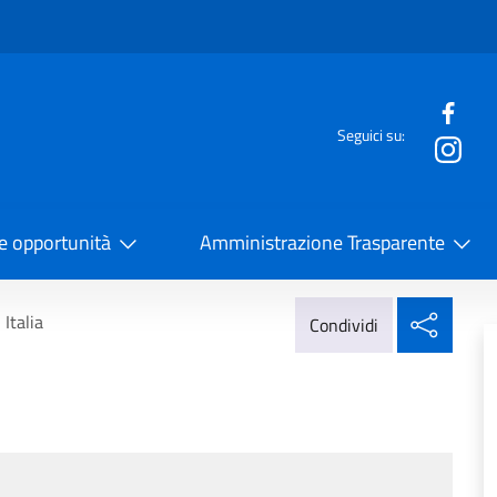
e menù
Seguici su:
la Cooperazione Internazionale
 e opportunità
Amministrazione Trasparente
Condi
 Italia
Condividi