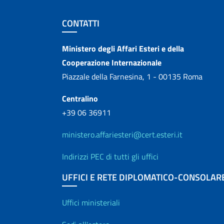
Sezione footer
CONTATTI
Contatti
Ministero degli Affari Esteri e della
Cooperazione Internazionale
Piazzale della Farnesina, 1 - 00135 Roma
Centralino
+39 06 36911
ministero.affariesteri@cert.esteri.it
Indirizzi PEC di tutti gli uffici
UFFICI E RETE DIPLOMATICO-CONSOLAR
Uffici e Rete diplo
Uffici ministeriali