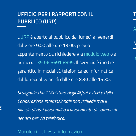
UFFICIO PER I RAPPORTI CON IL
PUBBLICO (URP)
A
L'
URP
è aperto al pubblico dal lunedì al venerdì
dalle ore 9.00 alle ore 13.00, previo
appuntamento da richiedere via
modulo web
o al
R
numero
+39 06 3691 8899
. Il servizio è inoltre
garantito in modalità telefonica ed informatica
dal lunedì al venerdì dalle ore 8.30 alle 15.30.
Si segnala che il Ministero degli Affari Esteri e della
Cooperazione Internazionale non richiede mai il
E
rilascio di dati personali o il versamento di somme di
denaro per via telefonica.
matica
Info utili
Modulo di richiesta informazioni