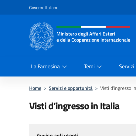
Salta al contenuto
Governo Italiano
Intestazione sito, social 
Ministero degli Affari Esteri
e della Cooperazione Internazionale
Ministero degli Affari Esteri e del
La Farnesina
Temi
Servizi
Home
>
Servizi e opportunità
>
Visti d’ingresso in
Visti d’ingresso in Italia
Avviso agli utenti