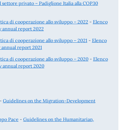
 settore privato – Padiglione Italia alla COP30
itica di cooperazione allo sviluppo – 2022
-
Elenco
 annual report 2022
itica di cooperazione allo sviluppo – 2021
-
Elenco
annual report 2021
itica di cooperazione allo sviluppo – 2020
-
Elenco
 annual report 2020
-
Guidelines on the Migration-Development
uppo Pace
-
Guidelines on the Humanitarian,