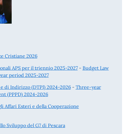
e Cristiane 2026
ionali APS per il triennio 2025-2027
-
Budget Law
-year period 2025-2027
 di Indirizzo (DTPI) 2024-2026
-
Three-year
ent (PPPD) 2024-2026
i Affari Esteri e della Cooperazione
lo Sviluppo del G7 di Pescara