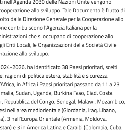
nuti nell’Agenda 2030 delle Nazioni Unite vengono
di cooperazione allo sviluppo. Tale Documento è frutto di
olto dalla Direzione Generale per la Cooperazione allo
ne contribuiscono l’Agenzia Italiana per la
ministrazioni che si occupano di cooperazione allo
gli Enti Locali, le Organizzazioni della Società Civile
erazione allo sviluppo.
024-2026, ha identificato 38 Paesi prioritari, scelti
e, ragioni di politica estera, stabilità e sicurezza
’Africa, in Africa i Paesi prioritari passano da 11 a 23
, Somalia, Sudan, Uganda, Burkina Faso, Ciad, Costa
ger, Repubblica del Congo, Senegal, Malawi, Mozambico,
si nell’area mediorientale (Giordania, Iraq, Libano,
nia), 3 nell’Europa Orientale (Armenia, Moldova,
kistan) e 3 in America Latina e Caraibi (Colombia, Cuba,