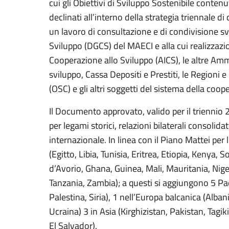
cui gli Obiettivi di Sviluppo Sostenibile conte
declinati all’interno della strategia triennale 
un lavoro di consultazione e di condivisione sv
Sviluppo (DGCS) del MAECI e alla cui realizzazio
Cooperazione allo Sviluppo (AICS), le altre Am
sviluppo, Cassa Depositi e Prestiti, le Regioni e 
(OSC) e gli altri soggetti del sistema della coop
Il Documento approvato, valido per il triennio 2
per legami storici, relazioni bilaterali consolidat
internazionale. In linea con il Piano Mattei per l
(Egitto, Libia, Tunisia, Eritrea, Etiopia, Kenya
d’Avorio, Ghana, Guinea, Mali, Mauritania, Ni
Tanzania, Zambia); a questi si aggiungono 5 Pae
Palestina, Siria), 1 nell’Europa balcanica (Alba
Ucraina) 3 in Asia (Kirghizistan, Pakistan, Tagi
El Salvador).