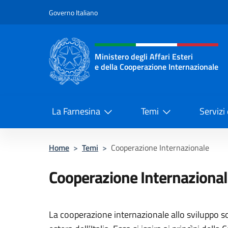
Salta al contenuto
Governo Italiano
Intestazione sito, social 
Ministero degli Affari Esteri
e della Cooperazione Internazionale
Ministero degli Affari Esteri e del
La Farnesina
Temi
Servizi
Home
>
Temi
>
Cooperazione Internazionale
Cooperazione Internaziona
La cooperazione internazionale allo sviluppo sos