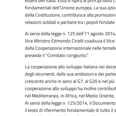
estera dell’Italia. Essa si ispira ai princìpi della
fondamentali dell’Unione europea. La sua azion
della Costituzione, contribuisce alla promozion
relazioni solidali e paritarie tra i popoli fondat
Ai sensi della legge n. 125 dell’11 agosto 2014, 
Vice Ministro Edmondo Cirielli coadiuva il Vice 
della Cooperazione internazionale nelle tematic
presiede il “Comitato congiunto”.
La cooperazione allo sviluppo italiana nei dece
degli strumenti, delle sue ambizioni e dei parte
crescente anche in seno al G7, al G20 e nel più 
cooperazione allo sviluppo ha inoltre contribui
nel Mediterraneo, in Africa, nel Medio Oriente, 
Ai sensi della legge n. 125/2014, il Document
il testo di riferimento fondamentale di tutto il