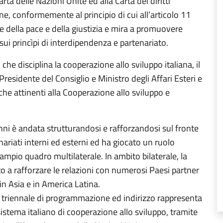
 Carta delle Nazioni Unite ed alla Carta dei diritti
e, conformemente al principio di cui all’articolo 11
e della pace e della giustizia e mira a promuovere
e sui princìpi di interdipendenza e partenariato.
che disciplina la cooperazione allo sviluppo italiana, il
Presidente del Consiglio e Ministro degli Affari Esteri e
he attinenti alla Cooperazione allo sviluppo e
nni è andata strutturandosi e rafforzandosi sul fronte
nariati interni ed esterni ed ha giocato un ruolo
ampio quadro multilaterale. In ambito bilaterale, la
to a rafforzare le relazioni con numerosi Paesi partner
in Asia e in America Latina.
o triennale di programmazione ed indirizzo rappresenta
 sistema italiano di cooperazione allo sviluppo, tramite