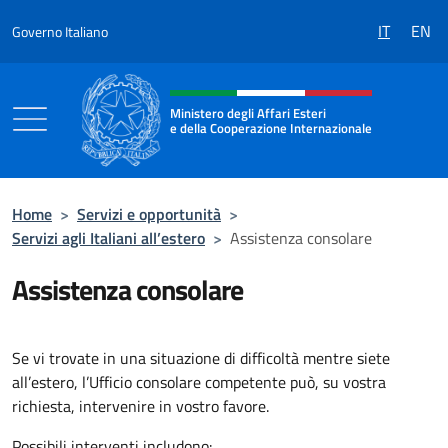
Salta al contenuto
IT
EN
Governo Italiano
Intestazione sito, social e menù
Ministero degli Affari Esteri
e della Cooperazione Internazionale
Ministero degli Affari Esteri e della Coo
Home
>
Servizi e opportunità
>
Servizi agli Italiani all’estero
>
Assistenza consolare
Assistenza consolare
Se vi trovate in una situazione di difficoltà mentre siete
all’estero, l’Ufficio consolare competente può, su vostra
richiesta, intervenire in vostro favore.
Possibili interventi includono: