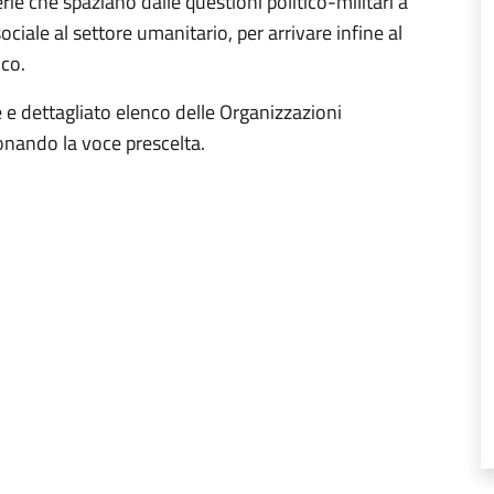
e che spaziano dalle questioni politico-militari a
ciale al settore umanitario, per arrivare infine al
ico.
e e dettagliato elenco delle Organizzazioni
ionando la voce prescelta.