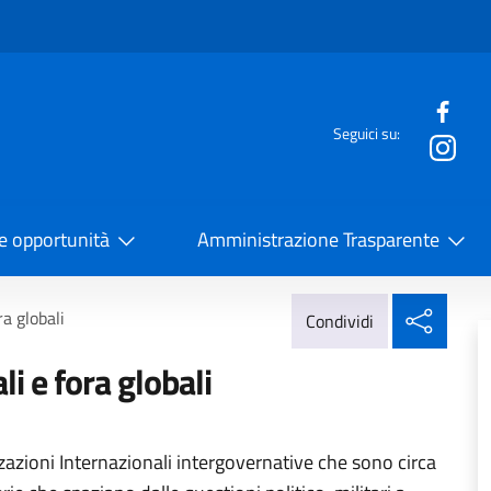
e menù
Seguici su:
la Cooperazione Internazionale
 e opportunità
Amministrazione Trasparente
Condi
a globali
Condividi
i e fora globali
zazioni Internazionali intergovernative che sono circa