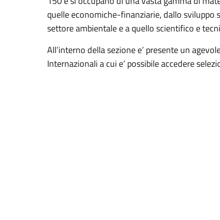
150 e si occupano di una vasta gamma di materi
quelle economiche-finanziarie, dallo sviluppo so
settore ambientale e a quello scientifico e tecn
All’interno della sezione e’ presente un agevol
Internazionali a cui e’ possibile accedere selez