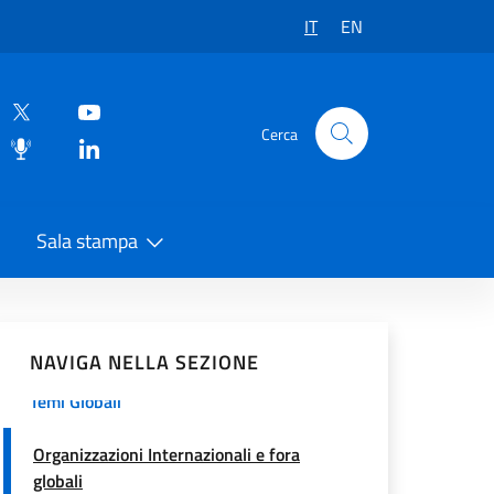
IT
EN
Cerca
Sala stampa
Relazioni regionali
vidi sui Social Network
Unione Europea
NAVIGA NELLA SEZIONE
Temi Globali
Organizzazioni Internazionali e fora
globali