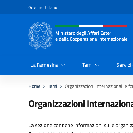
Salta al contenuto
Governo Italiano
Intestazione sito, social 
Ministero degli Affari Esteri
e della Cooperazione Internazionale
Ministero degli Affari Esteri e del
La Farnesina
Temi
Servizi
Home
>
Temi
>
Organizzazioni Internazionali e for
Organizzazioni Internazional
La sezione contiene informazioni sulle organiz