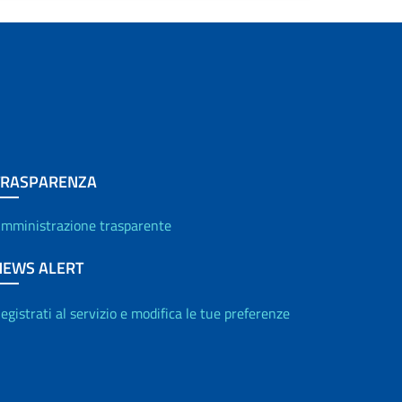
Diplomazia Economica
Politica Commerciale Comune
Diplomazia Culturale
Cooperazione Internazionale
TRASPARENZA
Diplomazia Cyber e Digitale
mministrazione trasparente
Diplomazia scientifica
NEWS ALERT
Diplomazia dello sport
egistrati al servizio e modifica le tue preferenze
Diplomazia giuridica
Diplomazia della Solidarietà