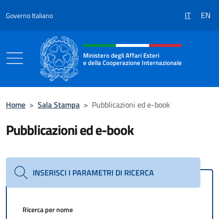
Salta al contenuto
IT
EN
Governo Italiano
Intestazione sito, social e menù
Ministero degli Affari Esteri
e della Cooperazione Internazionale
Ministero degli Affari Esteri e della Coo
Home
>
Sala Stampa
>
Pubblicazioni ed e-book
Pubblicazioni ed e-book
INSERISCI I PARAMETRI DI RICERCA
Ricerca per nome