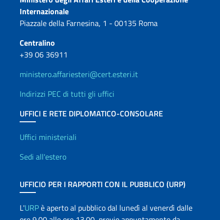
Contatti
Internazionale
Piazzale della Farnesina, 1 - 00135 Roma
Centralino
+39 06 36911
ministero.affariesteri@cert.esteri.it
Indirizzi PEC di tutti gli uffici
UFFICI E RETE DIPLOMATICO-CONSOLARE
Uffici e Rete diplomatica
Uffici ministeriali
Sedi all'estero
UFFICIO PER I RAPPORTI CON IL PUBBLICO (URP)
L'
URP
è aperto al pubblico dal lunedì al venerdì dalle
ore 9.00 alle ore 13.00, previo appuntamento da