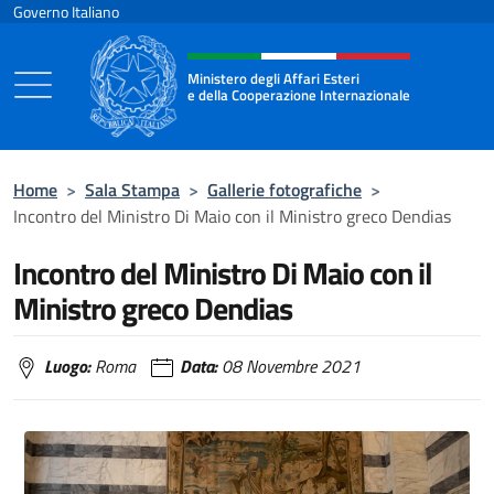
Salta al contenuto
Governo Italiano
Intestazione sito, social e menù
Ministero degli Affari Esteri
e della Cooperazione Internazionale
Ministero degli Affari Esteri e della Coo
Home
>
Sala Stampa
>
Gallerie fotografiche
>
Incontro del Ministro Di Maio con il Ministro greco Dendias
Incontro del Ministro Di Maio con il
Ministro greco Dendias
Luogo:
Roma
Data:
08 Novembre 2021