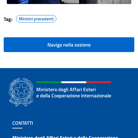
Tag:
Ministri precedenti
Naviga nella sezione
Ministero degli Affari Esteri
e della Cooperazione Internazionale
Sezione footer
CONTATTI
Ministero degli Affari Esteri e della Cooperazione