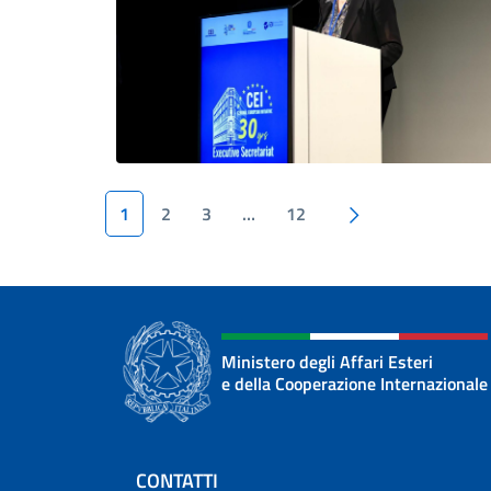
Pagina success
1
2
3
…
12
Ministero degli Affari Esteri
e della Cooperazione Internazionale
Sezione footer
CONTATTI