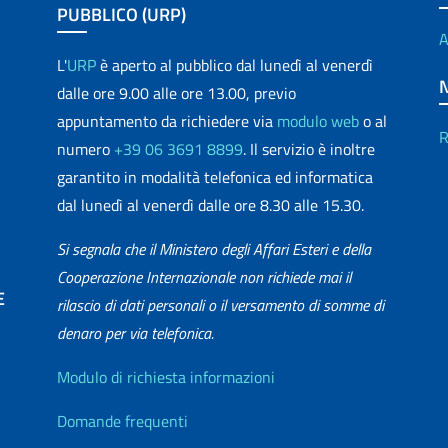
PUBBLICO (URP)
A
L'
URP
è aperto al pubblico dal lunedì al venerdì
dalle ore 9.00 alle ore 13.00, previo
appuntamento da richiedere via
modulo web
o al
R
numero
+39 06 3691 8899
. Il servizio è inoltre
garantito in modalità telefonica ed informatica
dal lunedì al venerdì dalle ore 8.30 alle 15.30.
Si segnala che il Ministero degli Affari Esteri e della
Cooperazione Internazionale non richiede mai il
E
rilascio di dati personali o il versamento di somme di
denaro per via telefonica.
matica
Info utili
Modulo di richiesta informazioni
Domande frequenti