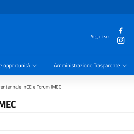
e menù
Seguici su:
la Cooperazione Internazionale
 e opportunità
Amministrazione Trasparente
rentennale InCE e Forum IMEC
IMEC