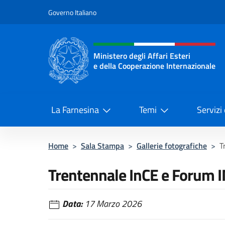
Salta al contenuto
Governo Italiano
Intestazione sito, social 
Ministero degli Affari Esteri
e della Cooperazione Internazionale
Ministero degli Affari Esteri e del
La Farnesina
Temi
Servizi
Home
>
Sala Stampa
>
Gallerie fotografiche
>
T
Trentennale InCE e Forum 
Data:
17 Marzo 2026