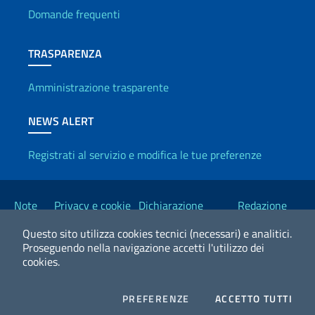
Domande frequenti
TRASPARENZA
Amministrazione trasparente
NEWS ALERT
Registrati al servizio e modifica le tue preferenze
Link Utili
Note
Privacy e cookie
Dichiarazione
Redazione
legali
policy
Accessibilità
Esteri
Questo sito utilizza cookies tecnici (necessari) e analitici.
Proseguendo nella navigazione accetti l'utilizzo dei
cookies.
2026 Copyright Ministero degli Affari Esteri e della Cooperazione
Internazionale
COOKIES
I CO
PREFERENZE
ACCETTO TUTTI
Facebook
Twitter
Whatsapp