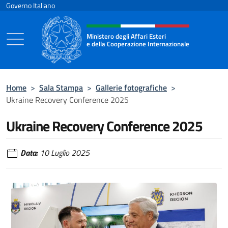
Salta al contenuto
Governo Italiano
Intestazione sito, social e menù
Ministero degli Affari Esteri
e della Cooperazione Internazionale
Ministero degli Affari Esteri e della Coo
Home
>
Sala Stampa
>
Gallerie fotografiche
>
Ukraine Recovery Conference 2025
Ukraine Recovery Conference 2025
Data:
10 Luglio 2025