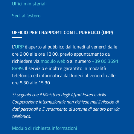
Uffici e Rete diplomatica
Uffici ministeriali
Sedi all'estero
UFFICIO PER I RAPPORTI CON IL PUBBLICO (URP)
L'
URP
è aperto al pubblico dal lunedì al venerdì dalle
ore 9.00 alle ore 13.00, previo appuntamento da
richiedere via
modulo web
o al numero
+39 06 3691
8899
. Il servizio è inoltre garantito in modalità
telefonica ed informatica dal lunedì al venerdì dalle
ore 8.30 alle 15.30.
Si segnala che il Ministero degli Affari Esteri e della
Cooperazione Internazionale non richiede mai il rilascio di
dati personali o il versamento di somme di denaro per via
telefonica.
Info utili
Modulo di richiesta informazioni