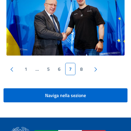
Pagina precedente
Pagina success
1
…
5
6
7
8
Naviga nella sezione