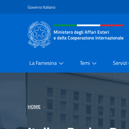
Salta al contenuto
Governo Italiano
Intestazione sito, social 
Ministero degli Affari Esteri
e della Cooperazione Internazionale
Ministero degli Affari Esteri e del
La Farnesina
Temi
Servizi
HOME
>