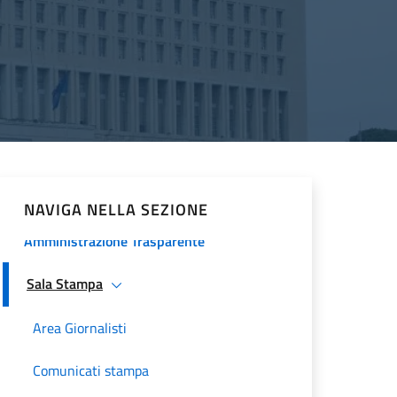
Procedura comparativa pubblica
Minoranze Cristiane 2026
La Farnesina
Historical Diplomatic Documentation
Servizi e opportunità
NAVIGA NELLA SEZIONE
Amministrazione Trasparente
Sala Stampa
Area Giornalisti
Comunicati stampa