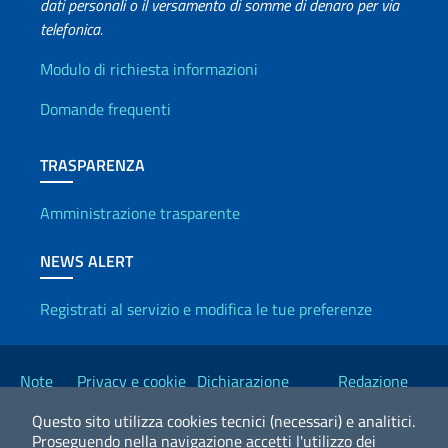
dati personali o il versamento di somme di denaro per via
telefonica.
Info utili
Modulo di richiesta informazioni
Domande frequenti
TRASPARENZA
Amministrazione trasparente
NEWS ALERT
Registrati al servizio e modifica le tue preferenze
Link Utili
Note
Privacy e cookie
Dichiarazione
Redazione
legali
policy
Accessibilità
Esteri
Questo sito utilizza cookies tecnici (necessari) e analitici.
Proseguendo nella navigazione accetti l'utilizzo dei