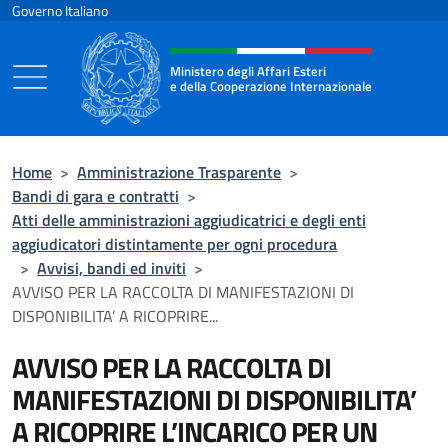
Salta al contenuto
Governo Italiano
Intestazione sito, social e menù
Ministero degli Affari Esteri
e della Cooperazione Internazionale
Ministero degli Affari Esteri e della Coo
Home
>
Amministrazione Trasparente
>
Bandi di gara e contratti
>
Atti delle amministrazioni aggiudicatrici e degli enti
aggiudicatori distintamente per ogni procedura
>
Avvisi, bandi ed inviti
>
AVVISO PER LA RACCOLTA DI MANIFESTAZIONI DI
DISPONIBILITA’ A RICOPRIRE...
AVVISO PER LA RACCOLTA DI
MANIFESTAZIONI DI DISPONIBILITA’
A RICOPRIRE L’INCARICO PER UN