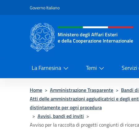
Salta al contenuto
Governo Italiano
Intestazione sito, social 
Ministero degli Affari Esteri
e della Cooperazione Internazionale
Ministero degli Affari Esteri e del
La Farnesina
Temi
Servizi
Home
>
Amministrazione Trasparente
>
Bandi di
Atti delle amministrazioni aggiudicatrici e degli ent
distintamente per ogni procedura
>
Avvisi, bandi ed inviti
>
Avviso per la raccolta di progetti congiunti di ricerca 