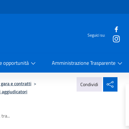
e menù
Seguici su:
la Cooperazione Internazionale
 e opportunità
Amministrazione Trasparente
Condi
 gara e contratti
>
Condividi
i aggiudicatori
tra...