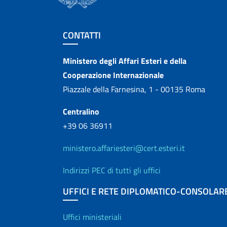
Sezione footer
CONTATTI
Contatti
Ministero degli Affari Esteri e della
Cooperazione Internazionale
Piazzale della Farnesina, 1 - 00135 Roma
Centralino
+39 06 36911
ministero.affariesteri@cert.esteri.it
Indirizzi PEC di tutti gli uffici
UFFICI E RETE DIPLOMATICO-CONSOLAR
Uffici e Rete diplo
Uffici ministeriali