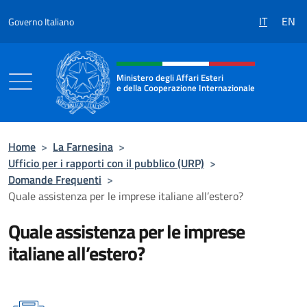
Salta al contenuto
IT
EN
Governo Italiano
Intestazione sito, social e menù
Ministero degli Affari Esteri
e della Cooperazione Internazionale
Ministero degli Affari Esteri e della Coo
Home
>
La Farnesina
>
Ufficio per i rapporti con il pubblico (URP)
>
Domande Frequenti
>
Quale assistenza per le imprese italiane all’estero?
Quale assistenza per le imprese
italiane all’estero?