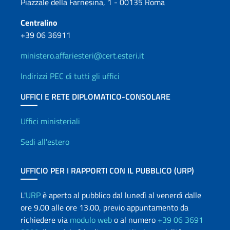
Piazzale della Farnesina, 1 - 00135 Roma
Centralino
+39 06 36911
ministero.affariesteri@cert.esteri.it
Indirizzi PEC di tutti gli uffici
UFFICI E RETE DIPLOMATICO-CONSOLARE
Uffici e Rete diplomatica
Uffici ministeriali
Sedi all'estero
UFFICIO PER I RAPPORTI CON IL PUBBLICO (URP)
L'
URP
è aperto al pubblico dal lunedì al venerdì dalle
ore 9.00 alle ore 13.00, previo appuntamento da
richiedere via
modulo web
o al numero
+39 06 3691