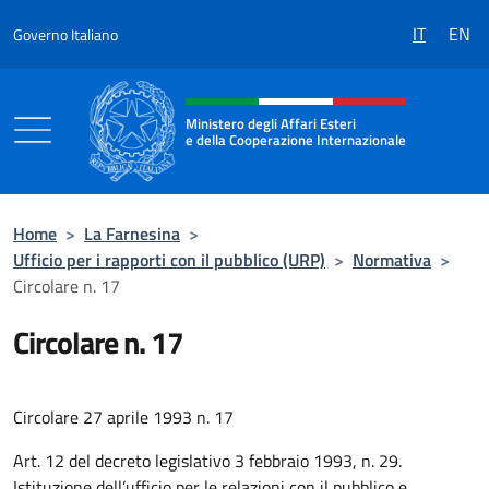
Salta al contenuto
IT
EN
Governo Italiano
Intestazione sito, social e menù
Ministero degli Affari Esteri
e della Cooperazione Internazionale
Ministero degli Affari Esteri e della Coo
Home
>
La Farnesina
>
Ufficio per i rapporti con il pubblico (URP)
>
Normativa
>
Circolare n. 17
Circolare n. 17
Circolare 27 aprile 1993 n. 17
A
rt. 12 del decreto legislativo 3 febbraio 1993, n. 29.
Istituzione dell’ufficio per le relazioni con il pubblico e