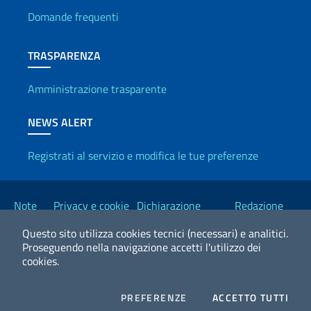
Domande frequenti
TRASPARENZA
Amministrazione trasparente
NEWS ALERT
Registrati al servizio e modifica le tue preferenze
Link Utili
Note
Privacy e cookie
Dichiarazione
Redazione
legali
policy
Accessibilità
Esteri
Questo sito utilizza cookies tecnici (necessari) e analitici.
Proseguendo nella navigazione accetti l'utilizzo dei
cookies.
2026 Copyright Ministero degli Affari Esteri e della Cooperazione
Internazionale
COOKIES
I CO
PREFERENZE
ACCETTO TUTTI