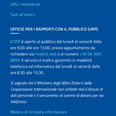
Uffici e Rete diplomatica
Uffici ministeriali
Sedi all'estero
UFFICIO PER I RAPPORTI CON IL PUBBLICO (URP)
L'
URP
è aperto al pubblico dal lunedì al venerdì dalle
ore 9.00 alle ore 13.00, previo appuntamento da
richiedere via
modulo web
o al numero
+39 06 3691
8899
. Il servizio è inoltre garantito in modalità
telefonica ed informatica dal lunedì al venerdì dalle
ore 8.30 alle 15.30.
Si segnala che il Ministero degli Affari Esteri e della
Cooperazione Internazionale non richiede mai il rilascio di
dati personali o il versamento di somme di denaro per via
telefonica.
Info utili
Modulo di richiesta informazioni