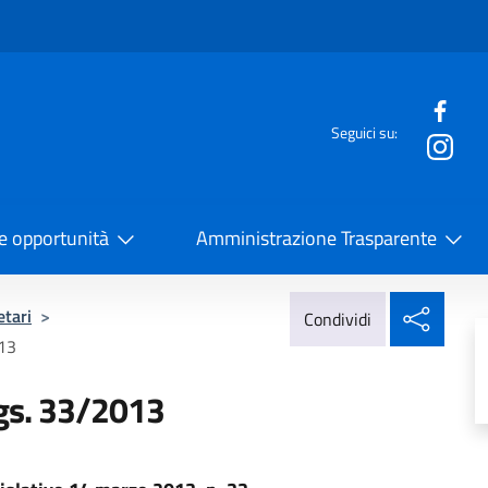
e menù
Seguici su:
la Cooperazione Internazionale
 e opportunità
Amministrazione Trasparente
Condi
etari
>
Condividi
013
lgs. 33/2013