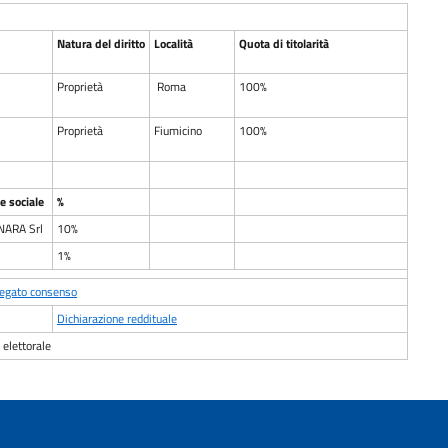
Natura del diritto
Località
Quota di titolarità
Proprietà
Roma
100%
Proprietà
Fiumicino
100%
 sociale
%
NARA Srl
10%
1%
negato consenso
Dichiarazione reddituale
elettorale