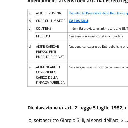
Adempimenti ai sensi dell’art. 14 decreto le
a)
ATTO DI NOMINA
Decreto del Presidente della Repubblica 
b)
CURRICULUM VITAE
CV SDS SILLI
c)
COMPENSI
Indennità prevista ex art. 1, c.1, L. 418
MISSIONI
Nessuna missione con diaria liquidata
d)
ALTRE CARICHE
Nessuna carica presso Enti pubblici e priv
PRESSO ENTI
PUBBLICI E PRIVATI
e)
ALTRI INCARICHI
Non svolge nessun incarico con oneri a car
CON ONERI A
CARICO DELLA
FINANZA PUBBLICA
Dichiarazione ex art. 2 Legge 5 luglio 1982, 
Io, sottoscritto Giorgio Silli, ai sensi dell’art.