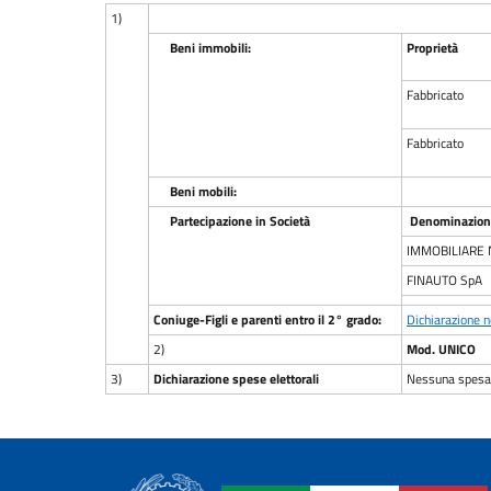
1)
Beni immobili:
Proprietà
Fabbricato
Fabbricato
Beni mobili:
Partecipazione in Società
Denominazione
IMMOBILIARE 
FINAUTO SpA
Coniuge-Figli e parenti entro il 2° grado:
Dichiarazione 
2)
Mod. UNICO
3)
Dichiarazione spese elettorali
Nessuna spesa 