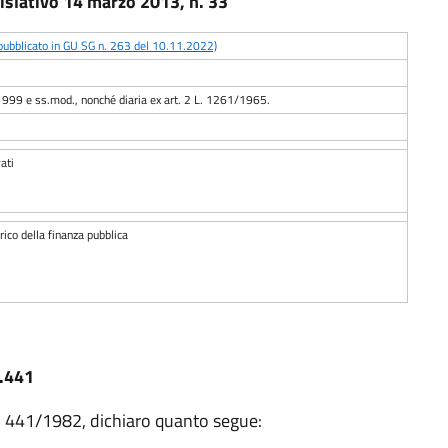
gislativo 14 marzo 2013, n. 33
(pubblicato in GU SG n. 263 del 10.11.2022)
/1999 e ss.mod., nonché diaria ex art. 2 L. 1261/1965.
ati
ico della finanza pubblica
n.441
 2 L. 441/1982, dichiaro quanto segue: