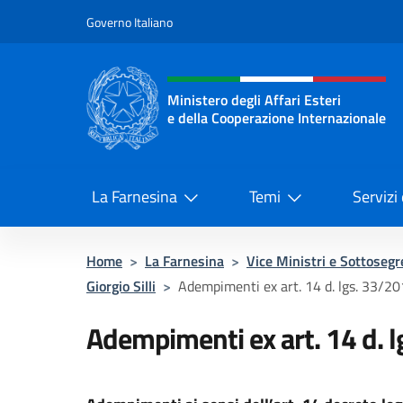
Salta al contenuto
Governo Italiano
Intestazione sito, social 
Ministero degli Affari Esteri
e della Cooperazione Internazionale
Ministero degli Affari Esteri e del
La Farnesina
Temi
Servizi
Home
>
La Farnesina
>
Vice Ministri e Sottosegr
Giorgio Silli
>
Adempimenti ex art. 14 d. lgs. 33/2
Adempimenti ex art. 14 d. 