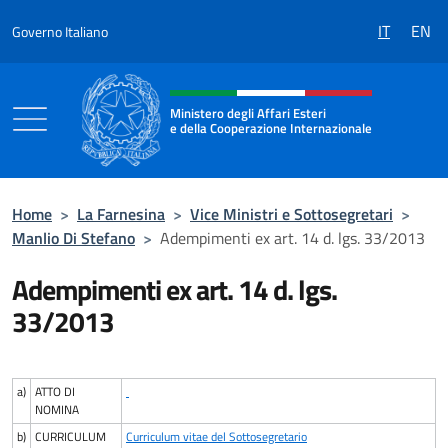
Salta al contenuto
IT
EN
Governo Italiano
Intestazione sito, social e menù
Ministero degli Affari Esteri
e della Cooperazione Internazionale
Ministero degli Affari Esteri e della Coo
Home
>
La Farnesina
>
Vice Ministri e Sottosegretari
>
Manlio Di Stefano
>
Adempimenti ex art. 14 d. lgs. 33/2013
Adempimenti ex art. 14 d. lgs.
33/2013
a)
ATTO DI
NOMINA
b)
CURRICULUM
Curriculum vitae del Sottosegretario