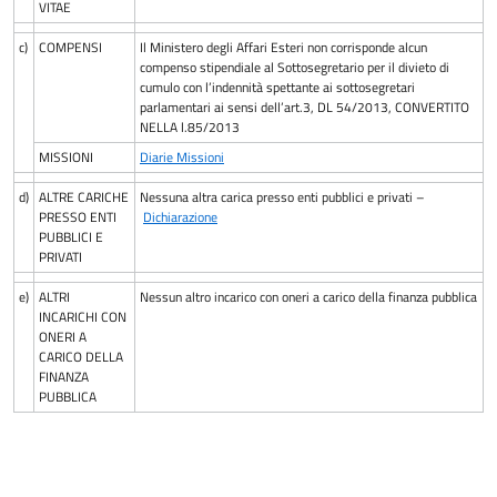
VITAE
c)
COMPENSI
Il Ministero degli Affari Esteri non corrisponde alcun
compenso stipendiale al Sottosegretario per il divieto di
cumulo con l’indennità spettante ai sottosegretari
parlamentari ai sensi dell’art.3, DL 54/2013, CONVERTITO
NELLA l.85/2013
MISSIONI
Diarie Missioni
d)
ALTRE CARICHE
Nessuna altra carica presso enti pubblici e privati –
PRESSO ENTI
Dichiarazione
PUBBLICI E
PRIVATI
e)
ALTRI
Nessun altro incarico con oneri a carico della finanza pubblica
INCARICHI CON
ONERI A
CARICO DELLA
FINANZA
PUBBLICA