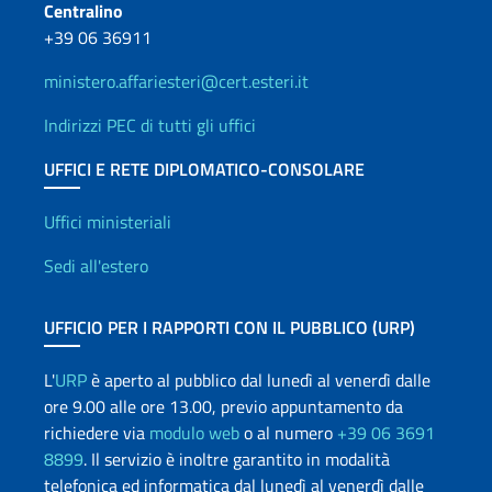
Centralino
+39 06 36911
ministero.affariesteri@cert.esteri.it
Indirizzi PEC di tutti gli uffici
UFFICI E RETE DIPLOMATICO-CONSOLARE
Uffici e Rete diplomatica
Uffici ministeriali
Sedi all'estero
UFFICIO PER I RAPPORTI CON IL PUBBLICO (URP)
L'
URP
è aperto al pubblico dal lunedì al venerdì dalle
ore 9.00 alle ore 13.00, previo appuntamento da
richiedere via
modulo web
o al numero
+39 06 3691
8899
. Il servizio è inoltre garantito in modalità
telefonica ed informatica dal lunedì al venerdì dalle