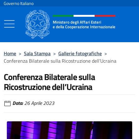
Salta al contenuto
Governo Italiano
Intestazione sito, social e menù
Ministero degli Affari Esteri
e della Cooperazione Internazionale
Ministero degli Affari Esteri e della Coo
Home
>
Sala Stampa
>
Gallerie fotografiche
>
Conferenza Bilaterale sulla Ricostruzione dell’Ucraina
Conferenza Bilaterale sulla
Ricostruzione dell’Ucraina
Data:
26 Aprile 2023