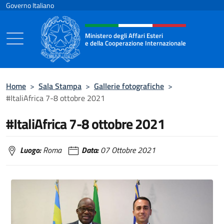
Salta al contenuto
Governo Italiano
Intestazione sito, social e menù
Ministero degli Affari Esteri
e della Cooperazione Internazionale
Ministero degli Affari Esteri e della Coo
Home
>
Sala Stampa
>
Gallerie fotografiche
>
#ItaliAfrica 7-8 ottobre 2021
#ItaliAfrica 7-8 ottobre 2021
Luogo:
Roma
Data:
07 Ottobre 2021