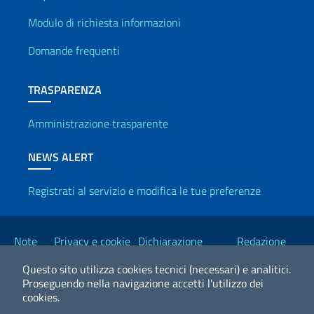
Info utili
Modulo di richiesta informazioni
Domande frequenti
TRASPARENZA
Amministrazione trasparente
NEWS ALERT
Registrati al servizio e modifica le tue preferenze
Link Utili
Note
Privacy e cookie
Dichiarazione
Redazione
legali
policy
Accessibilità
Esteri
Questo sito utilizza cookies tecnici (necessari) e analitici.
Proseguendo nella navigazione accetti l'utilizzo dei
cookies.