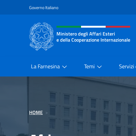
Salta al contenuto
Governo Italiano
Intestazione sito, social 
Ministero degli Affari Esteri
e della Cooperazione Internazionale
Ministero degli Affari Esteri e del
La Farnesina
Temi
Servizi
HOME
>