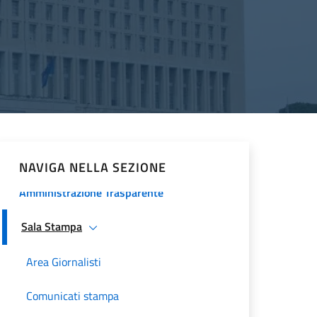
Procedura comparativa pubblica
Minoranze Cristiane 2026
La Farnesina
Historical Diplomatic Documentation
Servizi e opportunità
NAVIGA NELLA SEZIONE
Amministrazione Trasparente
Sala Stampa
Area Giornalisti
Comunicati stampa