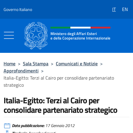
Salta al contenuto
IT
EN
Governo Italiano
Intestazione sito, social e menù
Ministero degli Affari Esteri
e della Cooperazione Internazionale
Ministero degli Affari Esteri e della Coo
Home
>
Sala Stampa
>
Comunicati e Notizie
>
Approfondimenti
>
Italia-Egitto: Terzi al Cairo per consolidare partenariato
strategico
Italia-Egitto: Terzi al Cairo per
consolidare partenariato strategico
Data pubblicazione:
17 Gennaio 2012