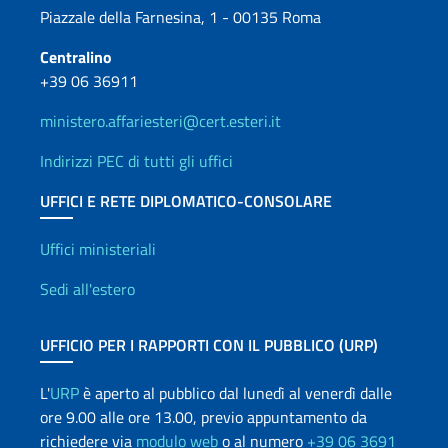
Piazzale della Farnesina, 1 - 00135 Roma
Centralino
+39 06 36911
ministero.affariesteri@cert.esteri.it
Indirizzi PEC di tutti gli uffici
UFFICI E RETE DIPLOMATICO-CONSOLARE
Uffici e Rete diplomatica
Uffici ministeriali
Sedi all'estero
UFFICIO PER I RAPPORTI CON IL PUBBLICO (URP)
L'
URP
è aperto al pubblico dal lunedì al venerdì dalle
ore 9.00 alle ore 13.00, previo appuntamento da
richiedere via
modulo web
o al numero
+39 06 3691