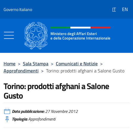
Salta al contenuto
IT
EN
Governo Italiano
Intestazione sito, social e menù
Ministero degli Affari Esteri
e della Cooperazione Internazionale
Ministero degli Affari Esteri e della Coo
Home
>
Sala Stampa
>
Comunicati e Notizie
>
Approfondimenti
>
Torino: prodotti afghani a Salone Gusto
Torino: prodotti afghani a Salone
Gusto
Data pubblicazione:
27 Novembre 2012
Tipologia:
Approfondimenti