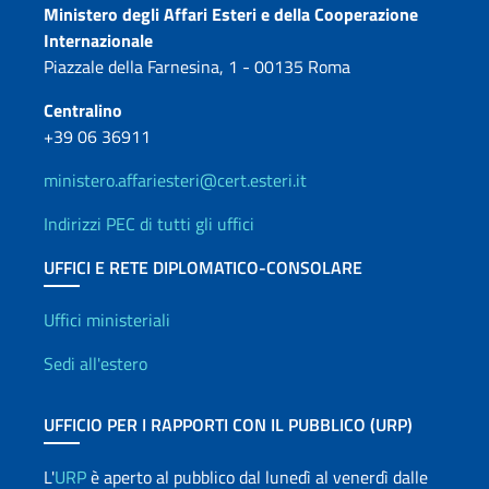
Contatti
Ministero degli Affari Esteri e della Cooperazione
Internazionale
Piazzale della Farnesina, 1 - 00135 Roma
Centralino
+39 06 36911
ministero.affariesteri@cert.esteri.it
Indirizzi PEC di tutti gli uffici
UFFICI E RETE DIPLOMATICO-CONSOLARE
Uffici e Rete diplomatica
Uffici ministeriali
Sedi all'estero
UFFICIO PER I RAPPORTI CON IL PUBBLICO (URP)
L'
URP
è aperto al pubblico dal lunedì al venerdì dalle