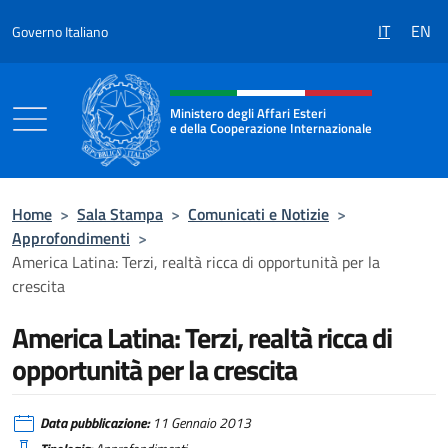
Salta al contenuto
IT
EN
Governo Italiano
Intestazione sito, social e menù
Ministero degli Affari Esteri
e della Cooperazione Internazionale
Ministero degli Affari Esteri e della Coo
Home
>
Sala Stampa
>
Comunicati e Notizie
>
Approfondimenti
>
America Latina: Terzi, realtà ricca di opportunità per la
crescita
America Latina: Terzi, realtà ricca di
opportunità per la crescita
Data pubblicazione:
11 Gennaio 2013