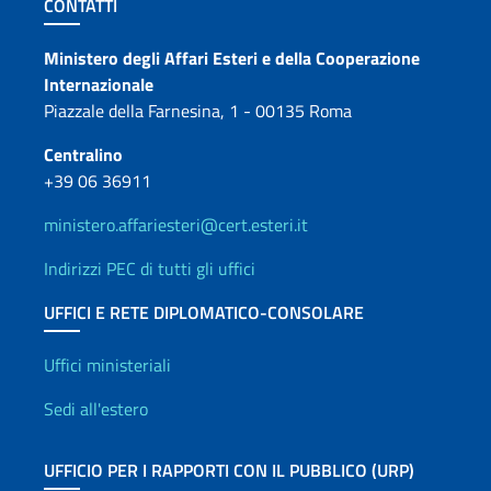
Sezione footer
CONTATTI
Contatti
Ministero degli Affari Esteri e della Cooperazione
Internazionale
Piazzale della Farnesina, 1 - 00135 Roma
Centralino
+39 06 36911
ministero.affariesteri@cert.esteri.it
Indirizzi PEC di tutti gli uffici
UFFICI E RETE DIPLOMATICO-CONSOLARE
Uffici e Rete diplomatica
Uffici ministeriali
Sedi all'estero
UFFICIO PER I RAPPORTI CON IL PUBBLICO (URP)