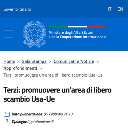
Salta al contenuto
IT
EN
Governo Italiano
Intestazione sito, social e menù
Ministero degli Affari Esteri
e della Cooperazione Internazionale
Ministero degli Affari Esteri e della Coo
Home
>
Sala Stampa
>
Comunicati e Notizie
>
Approfondimenti
>
Terzi: promuovere un’area di libero scambio Usa-Ue
Terzi: promuovere un’area di libero
scambio Usa-Ue
Data pubblicazione:
05 Febbraio 2013
Tipologia:
Approfondimenti