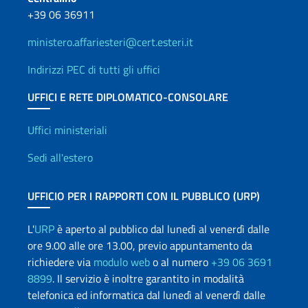
+39 06 36911
ministero.affariesteri@cert.esteri.it
Indirizzi PEC di tutti gli uffici
UFFICI E RETE DIPLOMATICO-CONSOLARE
Uffici e Rete diplomatica
Uffici ministeriali
Sedi all'estero
UFFICIO PER I RAPPORTI CON IL PUBBLICO (URP)
L'
URP
è aperto al pubblico dal lunedì al venerdì dalle
ore 9.00 alle ore 13.00, previo appuntamento da
richiedere via
modulo web
o al numero
+39 06 3691
8899
. Il servizio è inoltre garantito in modalità
telefonica ed informatica dal lunedì al venerdì dalle