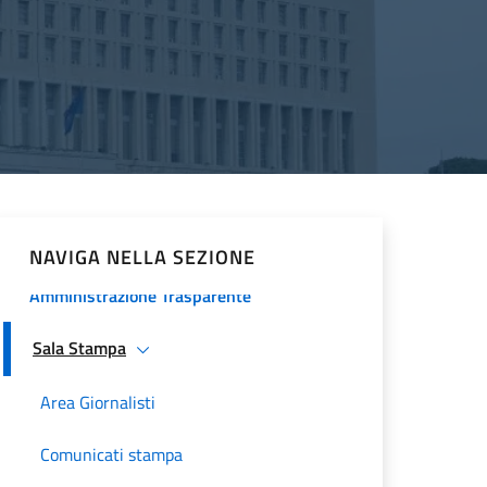
Procedura comparativa pubblica
Minoranze Cristiane 2026
La Farnesina
Historical Diplomatic Documentation
Servizi e opportunità
NAVIGA NELLA SEZIONE
Amministrazione Trasparente
Sala Stampa
Area Giornalisti
Comunicati stampa