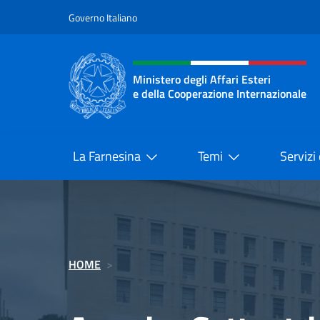
Salta al contenuto
Governo Italiano
Intestazione sito, social 
Ministero degli Affari Esteri
e della Cooperazione Internazionale
Ministero degli Affari Esteri e del
La Farnesina
Temi
Servizi
HOME
>