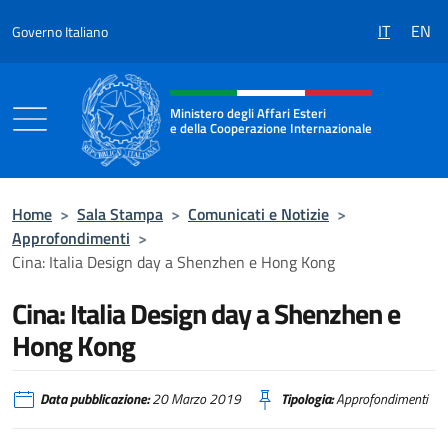
Salta al contenuto
IT
EN
Governo Italiano
Intestazione sito, social e menù
Ministero degli Affari Esteri
e della Cooperazione Internazionale
Ministero degli Affari Esteri e della Coo
Home
>
Sala Stampa
>
Comunicati e Notizie
>
Approfondimenti
>
Cina: Italia Design day a Shenzhen e Hong Kong
Cina: Italia Design day a Shenzhen e
Hong Kong
Data pubblicazione:
20 Marzo 2019
Tipologia:
Approfondimenti