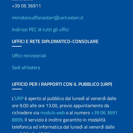
+39 06 36911
ministero.affariesteri@cert.esteri.it
Indirizzi PEC di tutti gli uffici
UFFICI E RETE DIPLOMATICO-CONSOLARE
Uffici e Rete diplomatica
Uffici ministeriali
Sedi all'estero
UFFICIO PER I RAPPORTI CON IL PUBBLICO (URP)
L'
URP
è aperto al pubblico dal lunedì al venerdì dalle
ore 9.00 alle ore 13.00, previo appuntamento da
richiedere via
modulo web
o al numero
+39 06 3691
8899
. Il servizio è inoltre garantito in modalità
telefonica ed informatica dal lunedì al venerdì dalle