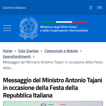
Salta al contenuto
IT
EN
Governo Italiano
Intestazione sito, social e menù
Ministero degli Affari Esteri
e della Cooperazione Internazionale
Ministero degli Affari Esteri e della Coo
Home
>
Sala Stampa
>
Comunicati e Notizie
>
Approfondimenti
>
Messaggio del Ministro Antonio Tajani in occasione della Festa
della...
Messaggio del Ministro Antonio Tajani
in occasione della Festa della
Repubblica Italiana