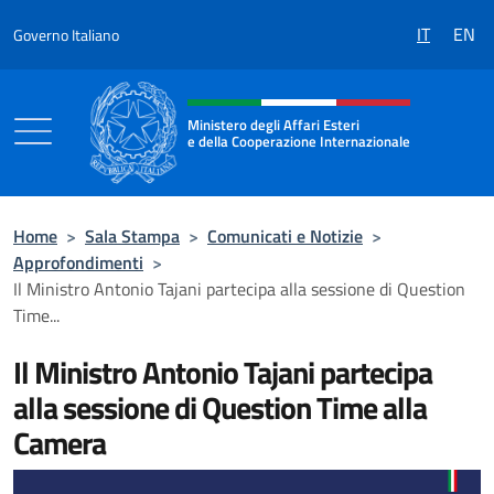
Salta al contenuto
IT
EN
Governo Italiano
Intestazione sito, social e menù
Ministero degli Affari Esteri
e della Cooperazione Internazionale
Ministero degli Affari Esteri e della Coo
Home
>
Sala Stampa
>
Comunicati e Notizie
>
Approfondimenti
>
Il Ministro Antonio Tajani partecipa alla sessione di Question
Time...
Il Ministro Antonio Tajani partecipa
alla sessione di Question Time alla
Camera