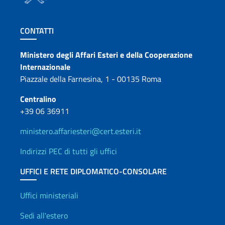
Sezione footer
CONTATTI
Contatti
Ministero degli Affari Esteri e della Cooperazione
Internazionale
Piazzale della Farnesina, 1 - 00135 Roma
Centralino
+39 06 36911
ministero.affariesteri@cert.esteri.it
Indirizzi PEC di tutti gli uffici
UFFICI E RETE DIPLOMATICO-CONSOLARE
Uffici e Rete diplomatica
Uffici ministeriali
Sedi all'estero