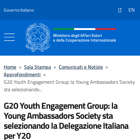
Salta al contenuto
IT
EN
Governo Italiano
Intestazione sito, social e menù
Ministero degli Affari Esteri
e della Cooperazione Internazionale
Ministero degli Affari Esteri e della Coo
Home
>
Sala Stampa
>
Comunicati e Notizie
>
Approfondimenti
>
G20 Youth Engagement Group: la Young Ambassadors Society
sta selezionando...
G20 Youth Engagement Group: la
Young Ambassadors Society sta
selezionando la Delegazione Italiana
per Y20