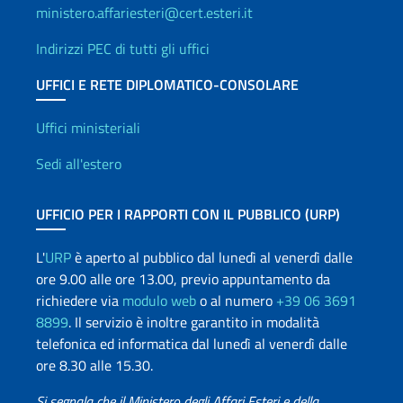
ministero.affariesteri@cert.esteri.it
Indirizzi PEC di tutti gli uffici
UFFICI E RETE DIPLOMATICO-CONSOLARE
Uffici e Rete diplomatica
Uffici ministeriali
Sedi all'estero
UFFICIO PER I RAPPORTI CON IL PUBBLICO (URP)
L'
URP
è aperto al pubblico dal lunedì al venerdì dalle
ore 9.00 alle ore 13.00, previo appuntamento da
richiedere via
modulo web
o al numero
+39 06 3691
8899
. Il servizio è inoltre garantito in modalità
telefonica ed informatica dal lunedì al venerdì dalle
ore 8.30 alle 15.30.
Si segnala che il Ministero degli Affari Esteri e della