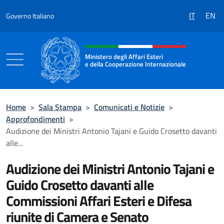
Salta al contenuto
IT
EN
Governo Italiano
Intestazione sito, social e menù
Ministero degli Affari Esteri
e della Cooperazione Internazionale
Ministero degli Affari Esteri e della Coo
Home
>
Sala Stampa
>
Comunicati e Notizie
>
Approfondimenti
>
Audizione dei Ministri Antonio Tajani e Guido Crosetto davanti
alle...
Audizione dei Ministri Antonio Tajani e
Guido Crosetto davanti alle
Commissioni Affari Esteri e Difesa
riunite di Camera e Senato