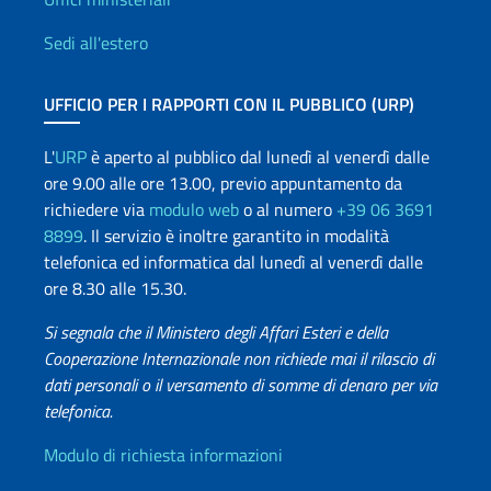
Uffici e Rete diplomatica
Sedi all'estero
UFFICIO PER I RAPPORTI CON IL PUBBLICO (URP)
L'
URP
è aperto al pubblico dal lunedì al venerdì dalle
ore 9.00 alle ore 13.00, previo appuntamento da
richiedere via
modulo web
o al numero
+39 06 3691
8899
. Il servizio è inoltre garantito in modalità
telefonica ed informatica dal lunedì al venerdì dalle
ore 8.30 alle 15.30.
Si segnala che il Ministero degli Affari Esteri e della
Cooperazione Internazionale non richiede mai il rilascio di
dati personali o il versamento di somme di denaro per via
telefonica.
Info utili
Modulo di richiesta informazioni