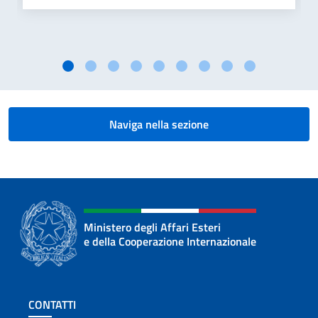
Naviga nella sezione
Ministero degli Affari Esteri
e della Cooperazione Internazionale
Sezione footer
CONTATTI