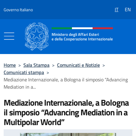
Salta al contenuto
IT
EN
Governo Italiano
Intestazione sito, social e menù
Ministero degli Affari Esteri
e della Cooperazione Internazionale
Ministero degli Affari Esteri e della Coo
Home
>
Sala Stampa
>
Comunicati e Notizie
>
Comunicati stampa
>
Mediazione Internazionale, a Bologna il simposio “Advancing
Mediation in a...
Mediazione Internazionale, a Bologna
il simposio “Advancing Mediation in a
Multipolar World”