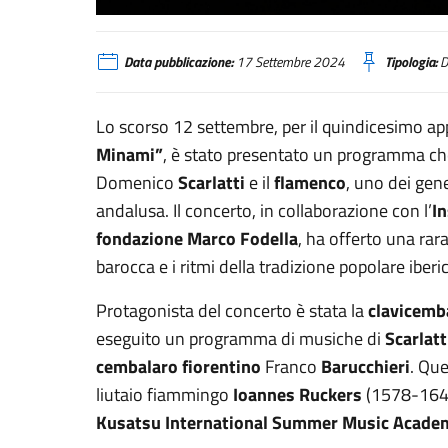
Tokyo Kudan Minami Domenico Scarlatti e il Flamenco
Data pubblicazione:
17 Settembre 2024
Tipologia:
D
Lo scorso 12 settembre, per il quindicesimo a
Minami”
, è stato presentato un programma che 
Domenico
Scarlatti
e il
flamenco
, uno dei gene
andalusa. Il concerto, in collaborazione con l’
I
fondazione Marco Fodella
, ha offerto una rar
barocca e i ritmi della tradizione popolare iberic
Protagonista del concerto è stata la
clavicemb
eseguito un programma di musiche di
Scarlatt
cembalaro fiorentino
Franco
Barucchieri
. Que
liutaio fiammingo
Ioannes Ruckers
(1578-1642
Kusatsu International Summer Music Academ