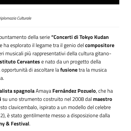
iplomazia Culturale
ppuntamento della serie
“Concerti di Tokyo Kudan
ha esplorato il legame tra il genio del
compositore
ri musicali più rappresentativi della cultura gitano-
nstituto Cervantes
e nato da un progetto della
a opportunità di ascoltare la
fusione
tra la musica
a.
alista spagnola
Amaya
Fernández Pozuelo
, che ha
i
su uno strumento costruito nel 2008 dal
maestro
sto clavicembalo, ispirato a un modello del celebre
), è stato gentilmente messo a disposizione dalla
y & Festival
.