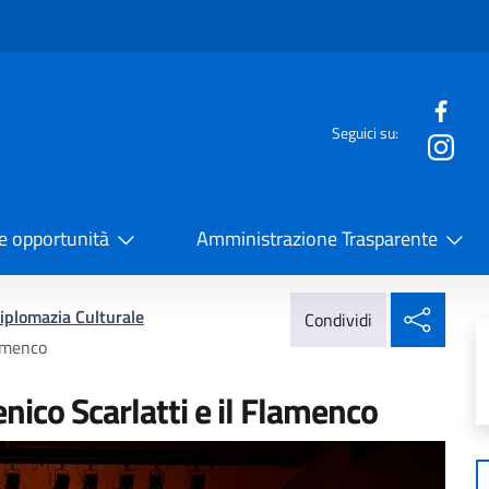
e menù
Seguici su:
la Cooperazione Internazionale
 e opportunità
Amministrazione Trasparente
Condi
iplomazia Culturale
Condividi
lamenco
co Scarlatti e il Flamenco