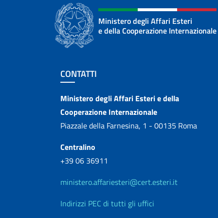
Ministero degli Affari Esteri
e della Cooperazione Internazionale
Sezione footer
CONTATTI
Contatti
Ministero degli Affari Esteri e della
Cooperazione Internazionale
Piazzale della Farnesina, 1 - 00135 Roma
Centralino
+39 06 36911
ministero.affariesteri@cert.esteri.it
Indirizzi PEC di tutti gli uffici