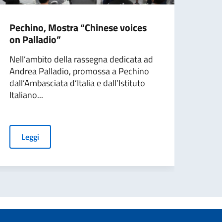
Pechino, Mostra “Chinese voices
In M
on Palladio”
alte
Nell’ambito della rassegna dedicata ad
Si è 
Andrea Palladio, promossa a Pechino
Prel
dall’Ambasciata d’Italia e dall’Istituto
Jour
Italiano...
L
Leggi