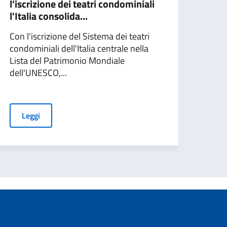
l’iscrizione dei teatri condominiali
- Co
l'Italia consolida...
L'Ita
Con l'iscrizione del Sistema dei teatri
pote
condominiali dell'Italia centrale nella
ques
Lista del Patrimonio Mondiale
dell'UNESCO,...
L
Leggi