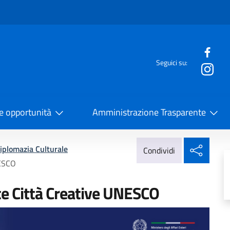
e menù
Seguici su:
la Cooperazione Internazionale
 e opportunità
Amministrazione Trasparente
Condi
iplomazia Culturale
Condividi
NESCO
te Città Creative UNESCO