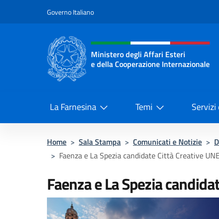
Salta al contenuto
Governo Italiano
Intestazione sito, social 
Ministero degli Affari Esteri
e della Cooperazione Internazionale
Ministero degli Affari Esteri e del
La Farnesina
Temi
Servizi
Home
>
Sala Stampa
>
Comunicati e Notizie
>
D
>
Faenza e La Spezia candidate Città Creative U
Faenza e La Spezia candida