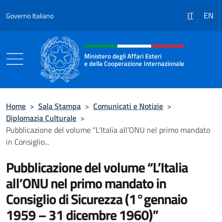
Salta al contenuto
IT
EN
Governo Italiano
Intestazione sito, social e menù
Ministero degli Affari Esteri
e della Cooperazione Internazionale
Ministero degli Affari Esteri e della Coo
Home
>
Sala Stampa
>
Comunicati e Notizie
>
Diplomazia Culturale
>
Pubblicazione del volume “L’Italia all’ONU nel primo mandato
in Consiglio...
Pubblicazione del volume “L’Italia
all’ONU nel primo mandato in
Consiglio di Sicurezza (1°gennaio
1959 – 31 dicembre 1960)”