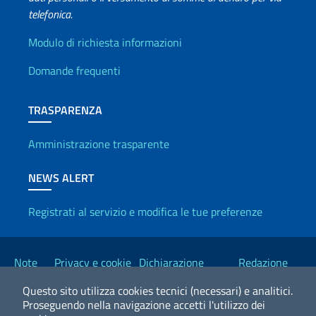
telefonica.
Info utili
Modulo di richiesta informazioni
Domande frequenti
TRASPARENZA
Amministrazione trasparente
NEWS ALERT
Registrati al servizio e modifica le tue preferenze
Link Utili
Note
Privacy e cookie
Dichiarazione
Redazione
legali
policy
Accessibilità
Esteri
Questo sito utilizza cookies tecnici (necessari) e analitici.
Proseguendo nella navigazione accetti l'utilizzo dei