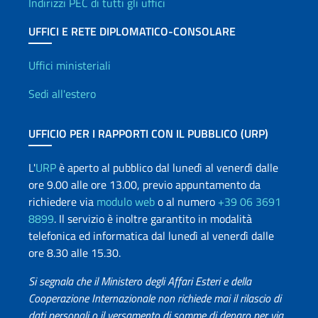
Indirizzi PEC di tutti gli uffici
UFFICI E RETE DIPLOMATICO-CONSOLARE
Uffici e Rete diplomatica
Uffici ministeriali
Sedi all'estero
UFFICIO PER I RAPPORTI CON IL PUBBLICO (URP)
L'
URP
è aperto al pubblico dal lunedì al venerdì dalle
ore 9.00 alle ore 13.00, previo appuntamento da
richiedere via
modulo web
o al numero
+39 06 3691
8899
. Il servizio è inoltre garantito in modalità
telefonica ed informatica dal lunedì al venerdì dalle
ore 8.30 alle 15.30.
Si segnala che il Ministero degli Affari Esteri e della
Cooperazione Internazionale non richiede mai il rilascio di
dati personali o il versamento di somme di denaro per via