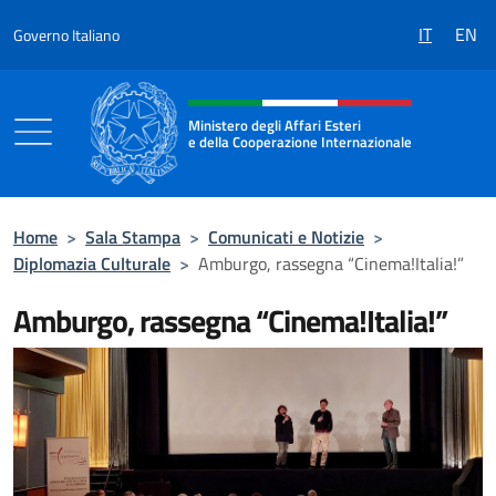
Salta al contenuto
IT
EN
Governo Italiano
Intestazione sito, social e menù
Ministero degli Affari Esteri
e della Cooperazione Internazionale
Ministero degli Affari Esteri e della Coo
Home
>
Sala Stampa
>
Comunicati e Notizie
>
Diplomazia Culturale
>
Amburgo, rassegna “Cinema!Italia!”
Amburgo, rassegna “Cinema!Italia!”