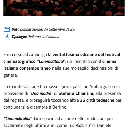
Amburgo, rassegna “Cinema!Italia!”
Data pubblicazione:
24 Settembre 2025
Tipologia:
Diplomazia Culturale
È in corso ad Amburgo la
ventottesima edizione del festival
cinematografico
“Cinema!Italia!
”
, un incontro con il
cinema
italiano contemporaneo
nella sue molteplici declinazioni di
genere.
La manifestazione ha mosso i primi passi ad Amburgo con la
proiezione di
“Una madre”
di
Stefano Chiantini
, alla presenza
del regista, e proseguirà toccando altre
35 città tedesche
per
concludersi a dicembre a Berlino.
“Cinema!Italia!
”
darà spazio ad alcune delle produzioni più
acclamate degli ultimi anni come
“Confidenza”
di Daniele