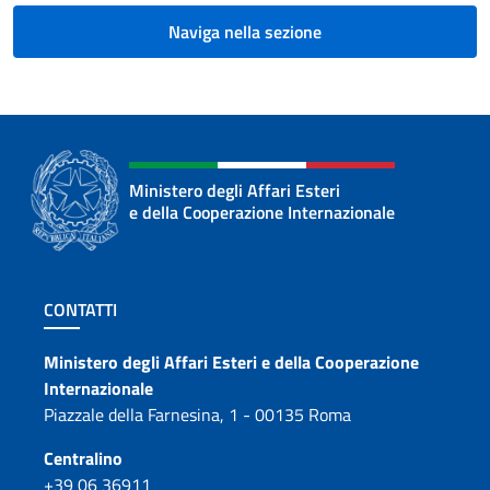
Naviga nella sezione
Ministero degli Affari Esteri
e della Cooperazione Internazionale
Sezione footer
CONTATTI
Contatti
Ministero degli Affari Esteri e della Cooperazione
Internazionale
Piazzale della Farnesina, 1 - 00135 Roma
Centralino
+39 06 36911