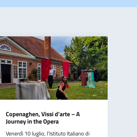
Copenaghen, Vissi d’arte – A
Hels
Journey in the Opera
Tour
Venerdì 10 luglio, l’Istituto Italiano di
I mar