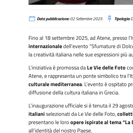
Atene, “Sfumature di dolce vita”
Data pubblicazione:
02 Settembre 2025
Tipologia:
D
Fino al 18 settembre 2025, ad Atene, presso l’Ist
internazionale
dell’evento “Sfumature di Dolce
la creatività italiana nelle sue espressioni più a
L’iniziativa è promossa da
Le Vie delle Foto
con
Atene, e rappresenta un ponte simbolico tra l’I
culturale mediterranea
. L’evento è ospitato pr
diffusione della cultura italiana in Grecia.
L’inaugurazione ufficiale si è tenuta il 29 agos
italiani
selezionati da Le Vie delle Foto,
collett
presentano le loro
opere ispirate al tema “La 
all’identità del nostro Paese.