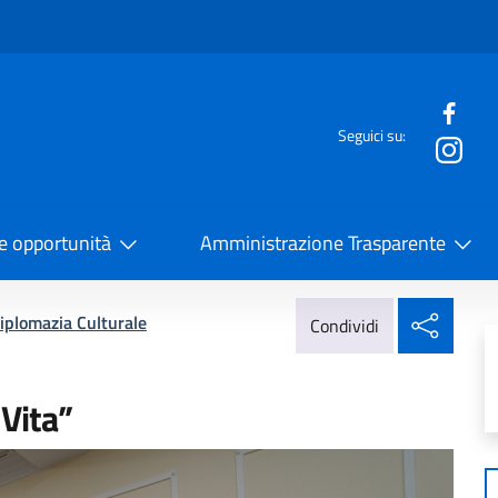
e menù
Seguici su:
la Cooperazione Internazionale
 e opportunità
Amministrazione Trasparente
Condi
iplomazia Culturale
Condividi
Vita”