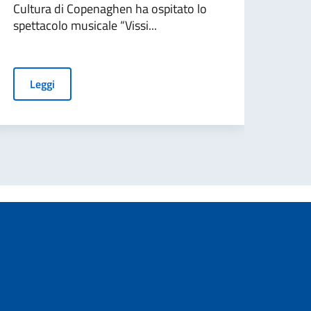
Cultura di Copenaghen ha ospitato lo
stati
spettacolo musicale “Vissi...
centr
Grand
Leggi
L