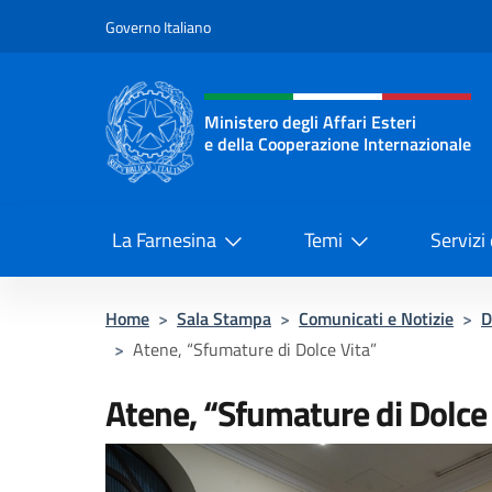
Salta al contenuto
Governo Italiano
Intestazione sito, social 
Ministero degli Affari Esteri
e della Cooperazione Internazionale
Ministero degli Affari Esteri e del
La Farnesina
Temi
Servizi
Home
>
Sala Stampa
>
Comunicati e Notizie
>
D
>
Atene, “Sfumature di Dolce Vita”
Atene, “Sfumature di Dolce 