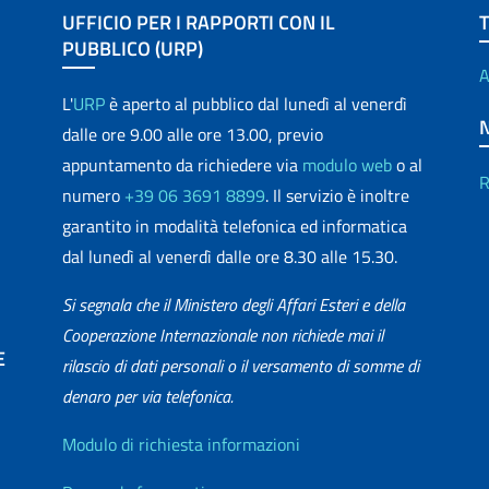
UFFICIO PER I RAPPORTI CON IL
PUBBLICO (URP)
A
L'
URP
è aperto al pubblico dal lunedì al venerdì
dalle ore 9.00 alle ore 13.00, previo
appuntamento da richiedere via
modulo web
o al
R
numero
+39 06 3691 8899
. Il servizio è inoltre
garantito in modalità telefonica ed informatica
dal lunedì al venerdì dalle ore 8.30 alle 15.30.
Si segnala che il Ministero degli Affari Esteri e della
Cooperazione Internazionale non richiede mai il
E
rilascio di dati personali o il versamento di somme di
denaro per via telefonica.
matica
Info utili
Modulo di richiesta informazioni