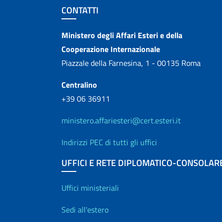
Sezione footer
CONTATTI
Contatti
Ministero degli Affari Esteri e della
Cooperazione Internazionale
Piazzale della Farnesina, 1 - 00135 Roma
Centralino
+39 06 36911
ministero.affariesteri@cert.esteri.it
Indirizzi PEC di tutti gli uffici
UFFICI E RETE DIPLOMATICO-CONSOLAR
Uffici e Rete diplo
Uffici ministeriali
Sedi all'estero